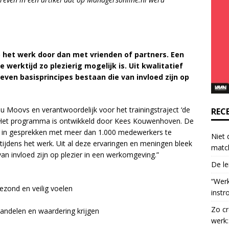
o
n
t
a
c
 het werk door dan met vrienden of partners. Een
t
werktijd zo plezierig mogelijk is. Uit kwalitatief
U
even basisprincipes bestaan die van invloed zijn op
s
e
au Moovs en verantwoordelijk voor het trainingstraject ‘de
.
REC
 “Het programma is ontwikkeld door Kees Kouwenhoven. De
P
r in gesprekken met meer dan 1.000 medewerkers te
l
Niet 
 tijdens het werk. Uit al deze ervaringen en meningen bleek
e
matc
 van invloed zijn op plezier in een werkomgeving.”
a
De le
s
e
“Wer
ezond en veilig voelen
l
instr
e
Zo cr
andelen en waardering krijgen
a
werk:
v