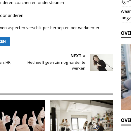
tiger”
of anderen coachen en ondersteunen
e
t
Waar
voor anderen
h
langz
i
even aspecten verschilt per beroep en per werknemer.
s
OVE
f
i
KEN
e
l
NEXT
d
en: HR
Het heeft geen zin nog harder te
b
werken
l
a
n
k
.
OVER