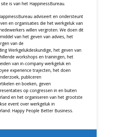
site is van het
HappinessBureau
.
appinessBureau adviseert en ondersteunt
jven en organisaties die het werkgeluk van
edewerkers willen vergroten. We doen dit
middel van het geven van advies, het
rgen van de
ding
Werkgelukdeskundige,
het geven van
hillende
workshops en trainingen
, het
eiden van in-company werkgeluk en
oyee experience
trajecten
, het doen
nderzoek
, publiceren
rtikelen
en
boeken
, geven
resentaties
op congressen in en buiten
land en het organiseren van het grootste
ijkse event over werkgeluk in
rland:
Happy People Better Business
.