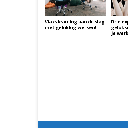
Via e-learning aan de slag
Drie ex
met gelukkig werken!
gelukki
je wer