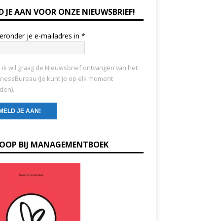
D JE AAN VOOR ONZE NIEUWSBRIEF!
ieronder je e-mailadres in
*
, ik wil graag de Nieuwsbrief ontvangen van het
nessBureau (Je kunt je op elk moment
den).
KOOP BIJ MANAGEMENTBOEK