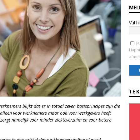
MEL
Vul h
Ja
Happi
afmel
C
o
TE 
n
s
knemers blijkt dat er in totaal zeven basisprincipes zijn die
t
t alleen voor werknemers maar ook voor werkgevers heeft
a
 zorgt namelijk voor minder ziekteverzuim en voor betere
n
t
C
reven in een artikel dat op Managersonline.nl werd