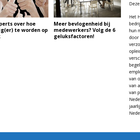
Deze 
Het H
perts over hoe
Meer bevlogenheid bij
bedri
g(er) te worden op
medewerkers? Volg de 6
hun m
k
geluksfactoren!
door 
verzo
oplei
versc
begel
empl
van
o
van
a
van
p
Neder
jaarl
Nede