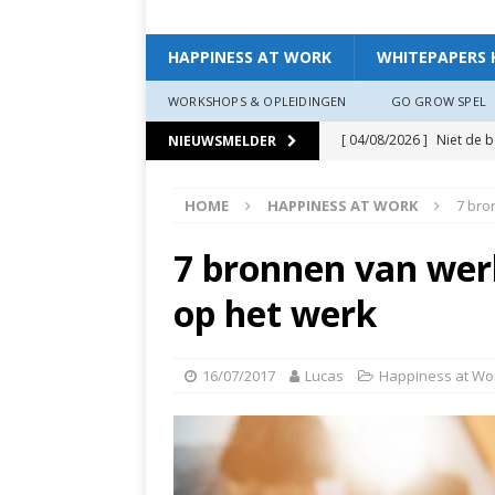
HAPPINESS AT WORK
WHITEPAPERS 
WORKSHOPS & OPLEIDINGEN
GO GROW SPEL
[ 04/08/2026 ]
Niet de 
NIEUWSMELDER
EXPERIENCE
HOME
HAPPINESS AT WORK
7 bro
[ 11/07/2026 ]
De leidin
[ 07/07/2026 ]
“Werkgev
7 bronnen van wer
HAPPINESS AT WORK
op het werk
[ 19/06/2026 ]
Zo creëer
zit, ben je veerkrach­tige
16/07/2017
Lucas
Happiness at Wo
[ 19/06/2026 ]
Waarom g
HAPPINESS AT WORK
[ 13/03/2026 ]
Verdiepi