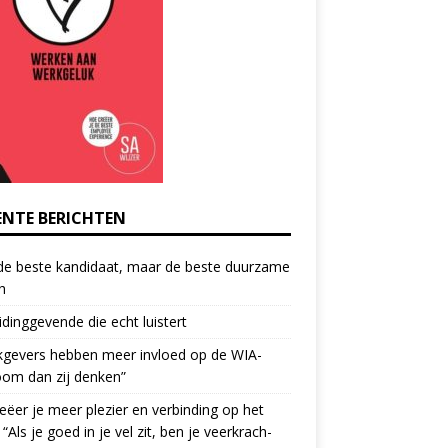
ENTE BERICHTEN
de beste kandidaat, maar de beste duurzame
h
idinggevende die echt luistert
kgevers hebben meer invloed op de WIA-
oom dan zij denken”
eëer je meer plezier en verbinding op het
 “Als je goed in je vel zit, ben je veerkrach­