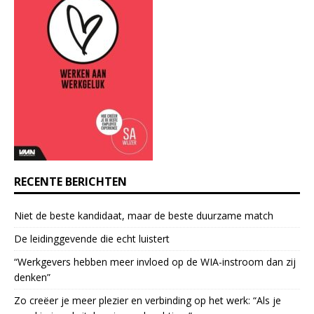
n
t
C
o
n
t
a
c
t
U
s
e
RECENTE BERICHTEN
.
P
Niet de beste kandidaat, maar de beste duurzame match
l
e
De leidinggevende die echt luistert
a
“Werkgevers hebben meer invloed op de WIA-instroom dan zij
s
denken”
e
l
Zo creëer je meer plezier en verbinding op het werk: “Als je
e