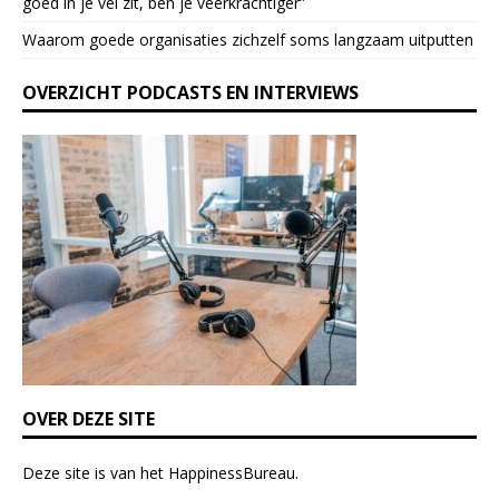
goed in je vel zit, ben je veerkrach­tiger”
a
Waarom goede organisaties zichzelf soms langzaam uitputten
v
e
OVERZICHT PODCASTS EN INTERVIEWS
t
h
i
s
f
i
e
l
d
b
l
a
n
k
OVER DEZE SITE
.
Deze site is van het
HappinessBureau
.