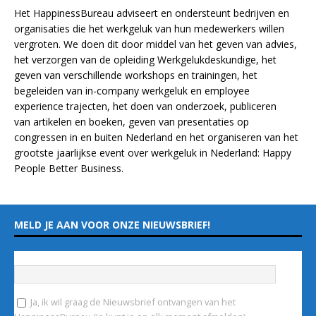
Het HappinessBureau adviseert en ondersteunt bedrijven en
organisaties die het werkgeluk van hun medewerkers willen
vergroten. We doen dit door middel van het geven van advies,
het verzorgen van de opleiding
Werkgelukdeskundige,
het
geven van verschillende
workshops en trainingen
, het
begeleiden van in-company werkgeluk en employee
experience
trajecten
, het doen van
onderzoek
, publiceren
van
artikelen
en
boeken
, geven van
presentaties
op
congressen in en buiten Nederland en het organiseren van het
grootste jaarlijkse event over werkgeluk in Nederland:
Happy
People Better Business
.
MELD JE AAN VOOR ONZE NIEUWSBRIEF!
Vul hieronder je e-mailadres in
*
Ja, ik wil graag de Nieuwsbrief ontvangen van het