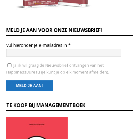
MELD JE AAN VOOR ONZE NIEUWSBRIEF!
Vul hieronder je e-mailadres in
*
Ja, ik wil graag de Nieuwsbrief ontvangen van het
HappinessBureau (Je kunt je op elk moment afmelden).
C
TE KOOP BIJ MANAGEMENTBOEK
o
n
s
t
a