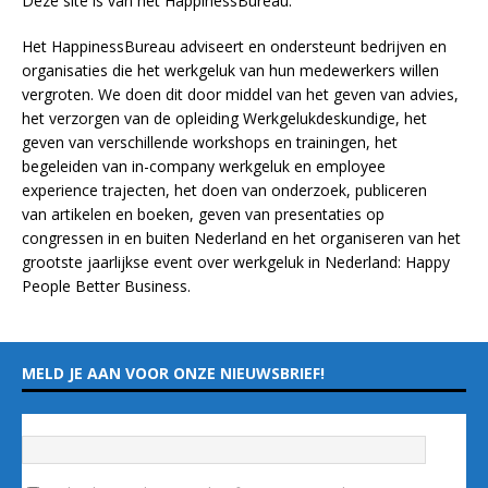
Deze site is van het
HappinessBureau
.
Het HappinessBureau adviseert en ondersteunt bedrijven en
organisaties die het werkgeluk van hun medewerkers willen
vergroten. We doen dit door middel van het geven van advies,
het verzorgen van de opleiding
Werkgelukdeskundige,
het
geven van verschillende
workshops en trainingen
, het
begeleiden van in-company werkgeluk en employee
experience
trajecten
, het doen van
onderzoek
, publiceren
van
artikelen
en
boeken
, geven van
presentaties
op
congressen in en buiten Nederland en het organiseren van het
grootste jaarlijkse event over werkgeluk in Nederland:
Happy
People Better Business
.
MELD JE AAN VOOR ONZE NIEUWSBRIEF!
Vul hieronder je e-mailadres in
*