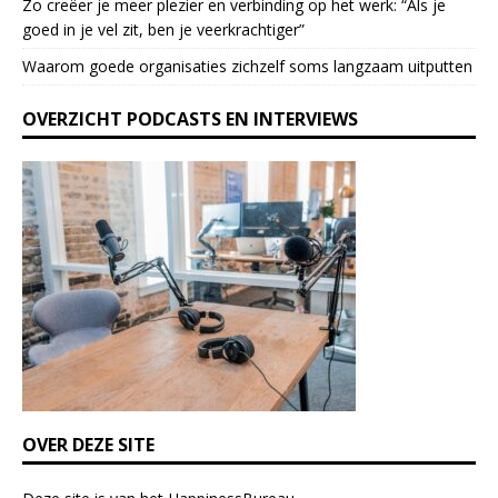
Zo creëer je meer plezier en verbinding op het werk: “Als je
e
goed in je vel zit, ben je veerkrach­tiger”
a
Waarom goede organisaties zichzelf soms langzaam uitputten
v
e
OVERZICHT PODCASTS EN INTERVIEWS
t
h
i
s
f
i
e
l
d
b
l
a
n
k
OVER DEZE SITE
.