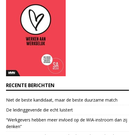
a
n
t
C
o
n
t
a
c
t
U
s
e
RECENTE BERICHTEN
.
P
Niet de beste kandidaat, maar de beste duurzame match
l
e
De leidinggevende die echt luistert
a
“Werkgevers hebben meer invloed op de WIA-instroom dan zij
s
denken”
e
l