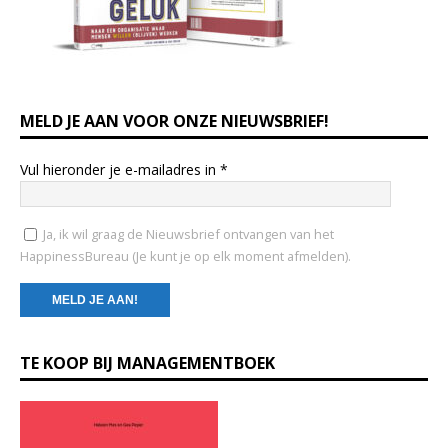
MELD JE AAN VOOR ONZE NIEUWSBRIEF!
Vul hieronder je e-mailadres in
*
Ja, ik wil graag de Nieuwsbrief ontvangen van het
HappinessBureau (Je kunt je op elk moment afmelden).
C
TE KOOP BIJ MANAGEMENTBOEK
o
n
s
t