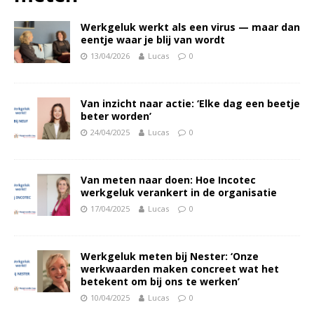
Werkgeluk werkt als een virus — maar dan
eentje waar je blij van wordt
13/04/2026
Lucas
0
Van inzicht naar actie: ‘Elke dag een beetje
beter worden’
24/04/2025
Lucas
0
Van meten naar doen: Hoe Incotec
werkgeluk verankert in de organisatie
17/04/2025
Lucas
0
Werkgeluk meten bij Nester: ‘Onze
werkwaarden maken concreet wat het
betekent om bij ons te werken’
10/04/2025
Lucas
0