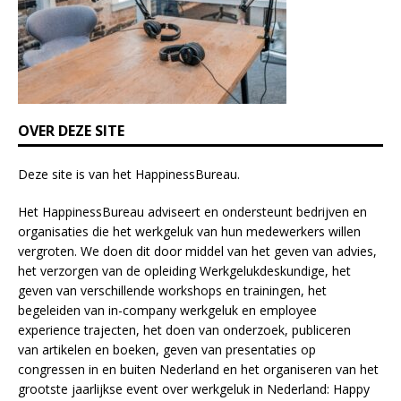
l
d
b
l
a
n
k
OVER DEZE SITE
.
Deze site is van het
HappinessBureau
.
Het HappinessBureau adviseert en ondersteunt bedrijven en
organisaties die het werkgeluk van hun medewerkers willen
vergroten. We doen dit door middel van het geven van advies,
het verzorgen van de opleiding
Werkgelukdeskundige,
het
geven van verschillende
workshops en trainingen
, het
begeleiden van in-company werkgeluk en employee
experience
trajecten
, het doen van
onderzoek
, publiceren
van
artikelen
en
boeken
, geven van
presentaties
op
congressen in en buiten Nederland en het organiseren van het
grootste jaarlijkse event over werkgeluk in Nederland:
Happy