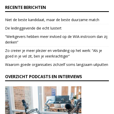
e
RECENTE BERICHTEN
.
P
Niet de beste kandidaat, maar de beste duurzame match
l
e
De leidinggevende die echt luistert
a
“Werkgevers hebben meer invloed op de WIA-instroom dan zij
s
denken”
e
l
Zo creëer je meer plezier en verbinding op het werk: “Als je
e
goed in je vel zit, ben je veerkrach­tiger”
a
Waarom goede organisaties zichzelf soms langzaam uitputten
v
e
OVERZICHT PODCASTS EN INTERVIEWS
t
h
i
s
f
i
e