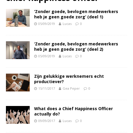
‘Zonder goede, bevlogen medewerkers
heb je geen goede zorg’ (deel 1)
05/09/2019
Lucas
0
‘Zonder goede, bevlogen medewerkers
heb je geen goede zorg’ (deel 2)
05/09/2019
Lucas
0
Zijn gelukkige werknemers echt
productiever?
15/11/2017
Gea Peper
0
What does a Chief Happiness Officer
actually do?
09/09/2017
Lucas
0