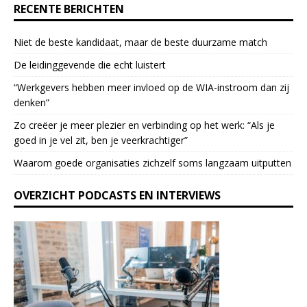
RECENTE BERICHTEN
.
P
Niet de beste kandidaat, maar de beste duurzame match
l
e
De leidinggevende die echt luistert
a
“Werkgevers hebben meer invloed op de WIA-instroom dan zij
s
denken”
e
l
Zo creëer je meer plezier en verbinding op het werk: “Als je
e
goed in je vel zit, ben je veerkrach­tiger”
a
Waarom goede organisaties zichzelf soms langzaam uitputten
v
e
OVERZICHT PODCASTS EN INTERVIEWS
t
h
i
s
f
i
e
l