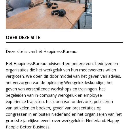
d
b
l
a
n
k
OVER DEZE SITE
.
Deze site is van het
HappinessBureau
.
Het HappinessBureau adviseert en ondersteunt bedrijven en
organisaties die het werkgeluk van hun medewerkers willen
vergroten. We doen dit door middel van het geven van advies,
het verzorgen van de opleiding
Werkgelukdeskundige,
het
geven van verschillende
workshops en trainingen
, het
begeleiden van in-company werkgeluk en employee
experience
trajecten
, het doen van
onderzoek
, publiceren
van
artikelen
en
boeken
, geven van
presentaties
op
congressen in en buiten Nederland en het organiseren van het
grootste jaarlijkse event over werkgeluk in Nederland:
Happy
People Better Business
.