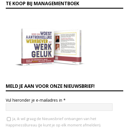
TE KOOP BIJ MANAGEMENTBOEK
MELD JE AAN VOOR ONZE NIEUWSBRIEF!
Vul hieronder je e-mailadres in
*
Ja, ik wil graag de Nieuwsbrief ontvangen van het
HappinessBureau (Je kunt je op elk moment afmelden).