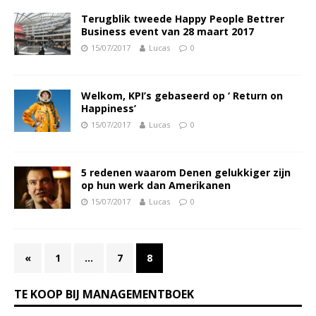
Terugblik tweede Happy People Bettrer
Business event van 28 maart 2017
15/07/2017
Lucas
0
Welkom, KPI’s gebaseerd op ‘ Return on
Happiness’
15/07/2017
Lucas
0
5 redenen waarom Denen gelukkiger zijn
op hun werk dan Amerikanen
15/07/2017
Lucas
0
«
1
…
7
8
TE KOOP BIJ MANAGEMENTBOEK