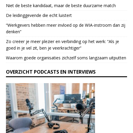
Niet de beste kandidaat, maar de beste duurzame match
l
e
De leidinggevende die echt luistert
a
“Werkgevers hebben meer invloed op de WIA-instroom dan zij
s
denken”
e
l
Zo creëer je meer plezier en verbinding op het werk: “Als je
e
goed in je vel zit, ben je veerkrach­tiger”
a
Waarom goede organisaties zichzelf soms langzaam uitputten
v
e
OVERZICHT PODCASTS EN INTERVIEWS
t
h
i
s
f
i
e
l
d
b