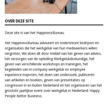
l
a
n
k
OVER DEZE SITE
.
Deze site is van het
HappinessBureau
.
Het HappinessBureau adviseert en ondersteunt bedrijven en
organisaties die het werkgeluk van hun medewerkers willen
vergroten. We doen dit door middel van het geven van advies,
het verzorgen van de opleiding
Werkgelukdeskundige,
het
geven van verschillende
workshops en trainingen
, het
begeleiden van in-company werkgeluk en employee
experience
trajecten
, het doen van
onderzoek
, publiceren
van
artikelen
en
boeken
, geven van
presentaties
op
congressen in en buiten Nederland en het organiseren van het
grootste jaarlijkse event over werkgeluk in Nederland:
Happy
People Better Business
.