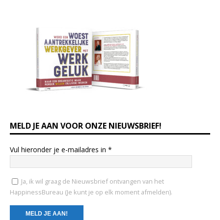
MELD JE AAN VOOR ONZE NIEUWSBRIEF!
Vul hieronder je e-mailadres in
*
Ja, ik wil graag de Nieuwsbrief ontvangen van het
HappinessBureau (Je kunt je op elk moment afmelden).