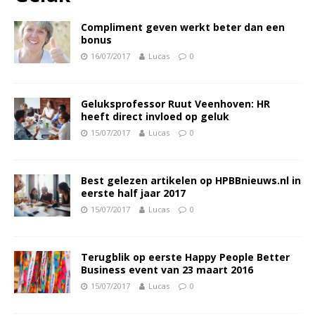
Compliment geven werkt beter dan een
bonus
16/07/2017
Lucas
0
Geluksprofessor Ruut Veenhoven: HR
heeft direct invloed op geluk
15/07/2017
Lucas
0
Best gelezen artikelen op HPBBnieuws.nl in
eerste half jaar 2017
15/07/2017
Lucas
0
Terugblik op eerste Happy People Better
Business event van 23 maart 2016
15/07/2017
Lucas
0