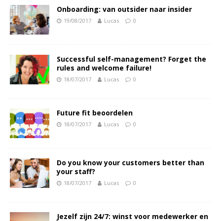
Onboarding: van outsider naar insider
19/08/2017
Lucas
0
Successful self-management? Forget the
rules and welcome failure!
18/07/2017
Lucas
0
Future fit beoordelen
18/07/2017
Lucas
0
Do you know your customers better than
your staff?
18/07/2017
Lucas
0
Jezelf zijn 24/7: winst voor medewerker en