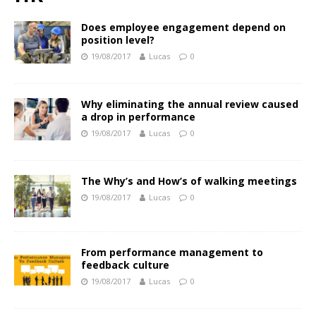
Does employee engagement depend on
position level?
19/08/2017
Lucas
0
Why eliminating the annual review caused
a drop in performance
19/08/2017
Lucas
0
The Why’s and How’s of walking meetings
19/08/2017
Lucas
0
From performance management to
feedback culture
19/08/2017
Lucas
0