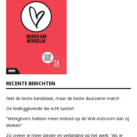
n
t
C
o
n
t
a
c
t
U
s
e
RECENTE BERICHTEN
.
P
Niet de beste kandidaat, maar de beste duurzame match
l
e
De leidinggevende die echt luistert
a
“Werkgevers hebben meer invloed op de WIA-instroom dan zij
s
denken”
e
l
Zo creëer je meer plezier en verbinding op het werk: “Als je