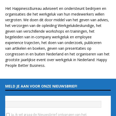
Het HappinessBureau adviseert en ondersteunt bedrijven en
organisaties die het werkgeluk van hun medewerkers willen
vergroten. We doen dit door middel van het geven van advies,
het verzorgen van de opleiding
Werkgelukdeskundige,
het
geven van verschillende
workshops en trainingen
, het
begeleiden van in-company werkgeluk en employee
experience
trajecten
, het doen van
onderzoek
, publiceren
van
artikelen
en
boeken
, geven van
presentaties
op
congressen in en buiten Nederland en het organiseren van het
grootste jaarlijkse event over werkgeluk in Nederland:
Happy
People Better Business
.
MELD JE AAN VOOR ONZE NIEUWSBRIEF!
Vul hieronder je e-mailadres in
*
Ja, ik wil graag de Nieuwsbrief ontvangen van het