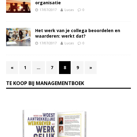
organisatie
17/07/2017
Lucas
0
Het werk van je collega beoordelen en
waarderen: werkt dat?
17/07/2017
Lucas
0
«
1
…
7
8
9
»
TE KOOP BIJ MANAGEMENTBOEK