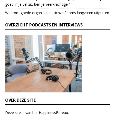
e
goed in je vel zit, ben je veerkrach­tiger”
a
Waarom goede organisaties zichzelf soms langzaam uitputten
v
e
OVERZICHT PODCASTS EN INTERVIEWS
t
h
i
s
f
i
e
l
d
b
l
a
n
k
OVER DEZE SITE
.
Deze site is van het
HappinessBureau
.