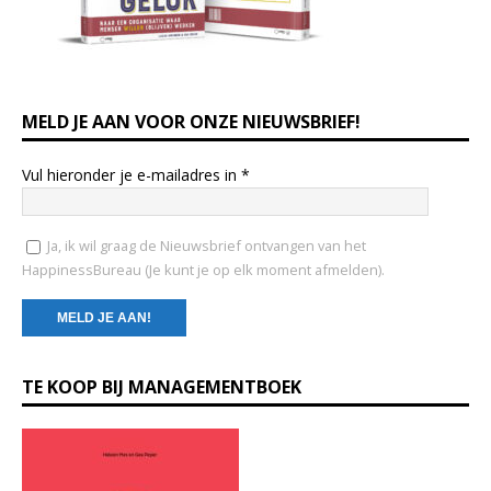
MELD JE AAN VOOR ONZE NIEUWSBRIEF!
Vul hieronder je e-mailadres in
*
Ja, ik wil graag de Nieuwsbrief ontvangen van het
HappinessBureau (Je kunt je op elk moment afmelden).
C
TE KOOP BIJ MANAGEMENTBOEK
o
n
s
t
a