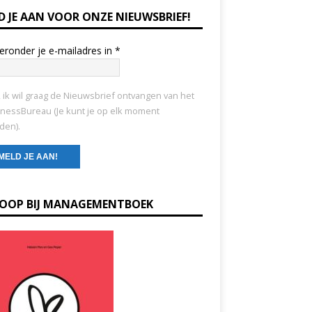
D JE AAN VOOR ONZE NIEUWSBRIEF!
ieronder je e-mailadres in
*
, ik wil graag de Nieuwsbrief ontvangen van het
nessBureau (Je kunt je op elk moment
den).
KOOP BIJ MANAGEMENTBOEK