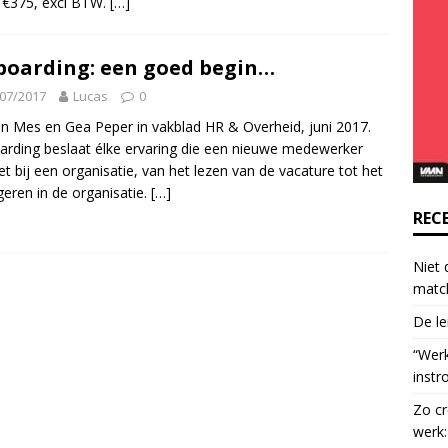
 €375, excl BTW.
[…]
o
n
t
oarding: een goed begin…
a
07/2017
Lucas
0
c
n Mes en Gea Peper in vakblad HR & Overheid, juni 2017.
t
rding beslaat élke ervaring die een nieuwe medewerker
U
t bij een organisatie, van het lezen van de vacature tot het
s
geren in de organisatie.
[…]
e
.
REC
P
l
Niet 
e
matc
a
De le
s
e
“Wer
l
instr
e
Zo cr
a
werk:
v