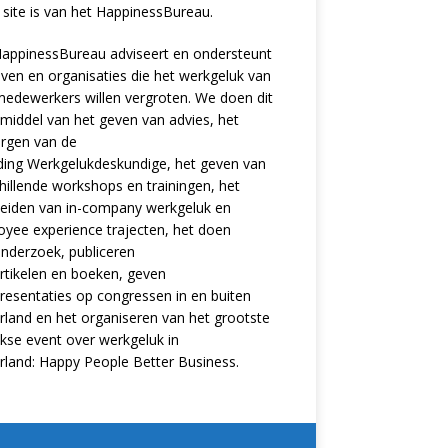
site is van het
HappinessBureau
.
appinessBureau adviseert en ondersteunt
jven en organisaties die het werkgeluk van
edewerkers willen vergroten. We doen dit
middel van het geven van advies, het
rgen van de
ding
Werkgelukdeskundige,
het geven van
hillende
workshops en trainingen
, het
eiden van in-company werkgeluk en
oyee experience
trajecten
, het doen
nderzoek
, publiceren
rtikelen
en
boeken
, geven
resentaties
op congressen in en buiten
land en het organiseren van het grootste
ijkse event over werkgeluk in
rland:
Happy People Better Business
.