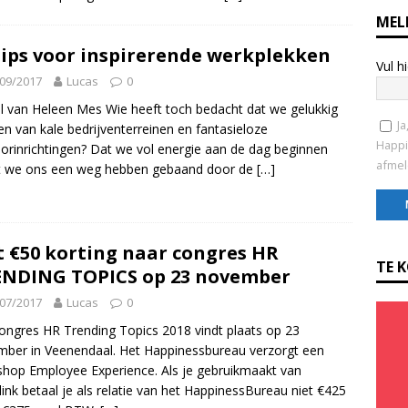
MEL
tips voor inspirerende werkplekken
Vul h
09/2017
Lucas
0
el van Heleen Mes Wie heeft toch bedacht dat we gelukkig
Ja
n van kale bedrijventerreinen en fantasieloze
Happi
orinrichtingen? Dat we vol energie aan de dag beginnen
afmel
t we ons een weg hebben gebaand door de
[…]
C
 €50 korting naar congres HR
o
TE 
NDING TOPICS op 23 november
n
07/2017
Lucas
0
s
t
ongres HR Trending Topics 2018 vindt plaats op 23
a
ber in Veenendaal. Het Happinessbureau verzorgt een
n
hop Employee Experience. Als je gebruikmaakt van
t
link betaal je als relatie van het HappinessBureau niet €425
C