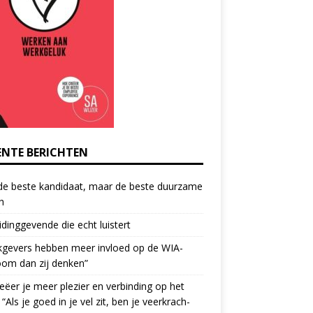
ENTE BERICHTEN
de beste kandidaat, maar de beste duurzame
h
idinggevende die echt luistert
kgevers hebben meer invloed op de WIA-
oom dan zij denken”
eëer je meer plezier en verbinding op het
 “Als je goed in je vel zit, ben je veerkrach­