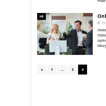
maar
Onb
HR
15/
Helee
Onboa
opdoe
inbur
«
1
…
3
4