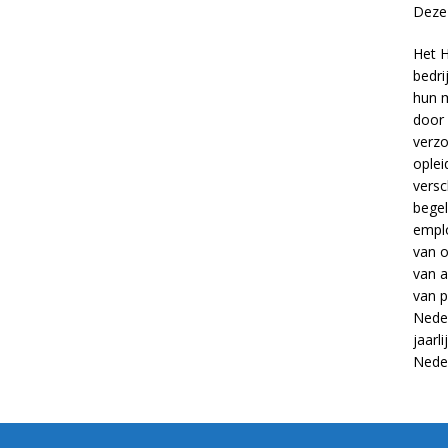
Deze 
Het H
bedri
hun m
door 
verzo
oplei
versc
begel
empl
van
o
van
a
van
p
Neder
jaarl
Nede