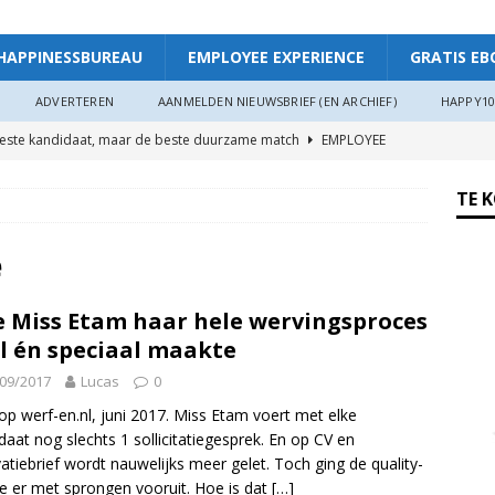
HAPPINESSBUREAU
EMPLOYEE EXPERIENCE
GRATIS EB
ADVERTEREN
AANMELDEN NIEUWSBRIEF (EN ARCHIEF)
HAPPY10
beste kandidaat, maar de beste duurzame match
EMPLOYEE
TE 
ggevende die echt luistert
HAPPINESS AT WORK
ers hebben meer invloed op de WIA-instroom dan zij denken”
e
 Miss Etam haar hele wervingsproces
 je meer plezier en verbinding op het werk: “Als je goed in je vel
l én speciaal maakte
r”
ARTIKEL
09/2017
Lucas
0
oede organisaties zichzelf soms langzaam uitputten
op werf-en.nl, juni 2017. Miss Etam voert met elke
daat nog slechts 1 sollicitatiegesprek. En op CV en
atiebrief wordt nauwelijks meer gelet. Toch ging de quality-
ngsdag Werkgeluk op 17 juni 2026!
HAPPINESS AT WORK
re er met sprongen vooruit. Hoe is dat
[…]