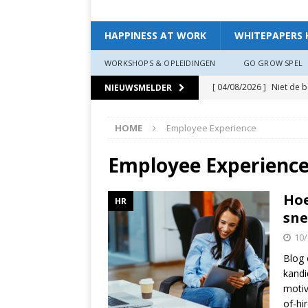
HAPPINESS AT WORK
WHITEPAPERS 
WORKSHOPS & OPLEIDINGEN
GO GROW SPEL
[ 04/08/2026 ]
Niet de 
NIEUWSMELDER
EXPERIENCE
HOME
Employee Experience
[ 11/07/2026 ]
De leidin
[ 07/07/2026 ]
“Werkgev
Employee Experienc
HAPPINESS AT WORK
Hoe
HR
[ 19/06/2026 ]
Zo creëer
sne
zit, ben je veerkrach­tige
10/
[ 19/06/2026 ]
Waarom g
Blog 
kandi
HAPPINESS AT WORK
motiv
[ 13/03/2026 ]
Verdiepi
of-hi