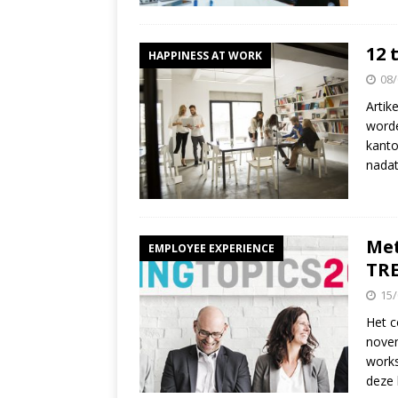
12 
HAPPINESS AT WORK
08/
Artik
worde
kanto
nada
Met
EMPLOYEE EXPERIENCE
TRE
15/
Het c
novem
works
deze 