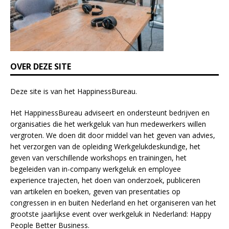
d
b
l
a
n
k
OVER DEZE SITE
.
Deze site is van het
HappinessBureau
.
Het HappinessBureau adviseert en ondersteunt bedrijven en
organisaties die het werkgeluk van hun medewerkers willen
vergroten. We doen dit door middel van het geven van advies,
het verzorgen van de opleiding
Werkgelukdeskundige,
het
geven van verschillende
workshops en trainingen
, het
begeleiden van in-company werkgeluk en employee
experience
trajecten
, het doen van
onderzoek
, publiceren
van
artikelen
en
boeken
, geven van
presentaties
op
congressen in en buiten Nederland en het organiseren van het
grootste jaarlijkse event over werkgeluk in Nederland:
Happy
People Better Business
.