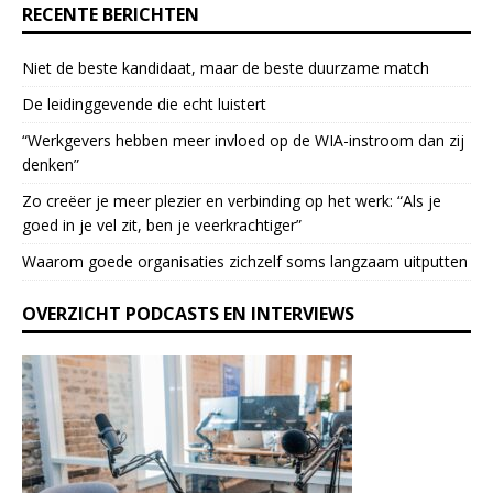
RECENTE BERICHTEN
.
P
Niet de beste kandidaat, maar de beste duurzame match
l
e
De leidinggevende die echt luistert
a
“Werkgevers hebben meer invloed op de WIA-instroom dan zij
s
denken”
e
l
Zo creëer je meer plezier en verbinding op het werk: “Als je
e
goed in je vel zit, ben je veerkrach­tiger”
a
Waarom goede organisaties zichzelf soms langzaam uitputten
v
e
OVERZICHT PODCASTS EN INTERVIEWS
t
h
i
s
f
i
e
l