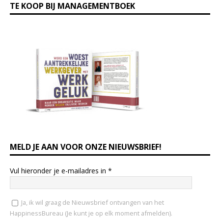
TE KOOP BIJ MANAGEMENTBOEK
MELD JE AAN VOOR ONZE NIEUWSBRIEF!
Vul hieronder je e-mailadres in
*
Ja, ik wil graag de Nieuwsbrief ontvangen van het
HappinessBureau (Je kunt je op elk moment afmelden).