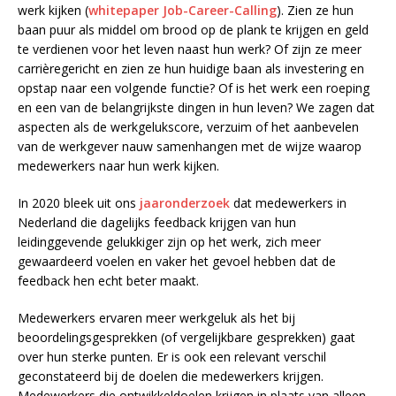
werk kijken (
whitepaper Job-Career-Calling
). Zien ze hun
baan puur als middel om brood op de plank te krijgen en geld
te verdienen voor het leven naast hun werk? Of zijn ze meer
carrièregericht en zien ze hun huidige baan als investering en
opstap naar een volgende functie? Of is het werk een roeping
en een van de belangrijkste dingen in hun leven? We zagen dat
aspecten als de werkgelukscore, verzuim of het aanbevelen
van de werkgever nauw samenhangen met de wijze waarop
medewerkers naar hun werk kijken.
In 2020 bleek uit ons
jaaronderzoek
dat medewerkers in
Nederland die dagelijks feedback krijgen van hun
leidinggevende gelukkiger zijn op het werk, zich meer
gewaardeerd voelen en vaker het gevoel hebben dat de
feedback hen echt beter maakt.
Medewerkers ervaren meer werkgeluk als het bij
beoordelingsgesprekken (of vergelijkbare gesprekken) gaat
over hun sterke punten. Er is ook een relevant verschil
geconstateerd bij de doelen die medewerkers krijgen.
Medewerkers die ontwikkeldoelen krijgen in plaats van alleen