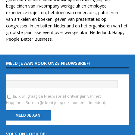
begeleiden van in-company werkgeluk en employee
experience
trajecten
, het doen van
onderzoek
, publiceren
van
artikelen
en
boeken
, geven van
presentaties
op
congressen in en buiten Nederland en het organiseren van het
grootste jaarlijkse event over werkgeluk in Nederland:
Happy
People Better Business
.
MELD JE AAN VOOR ONZE NIEUWSBRIEF!
Vul hieronder je e-mailadres in
*
Ja, ik wil graag de Nieuwsbrief ontvangen van het
HappinessBureau (Je kunt je op elk moment afmelden).
C
VOLG ONS OOK OP:
o