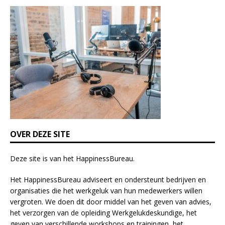
i
s
f
i
e
l
d
b
l
a
n
k
OVER DEZE SITE
.
Deze site is van het
HappinessBureau
.
Het HappinessBureau adviseert en ondersteunt bedrijven en
organisaties die het werkgeluk van hun medewerkers willen
vergroten. We doen dit door middel van het geven van advies,
het verzorgen van de opleiding
Werkgelukdeskundige,
het
geven van verschillende
workshops en trainingen
, het