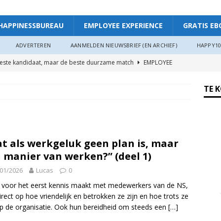
HAPPINESSBUREAU
EMPLOYEE EXPERIENCE
GRATIS EB
ADVERTEREN
AANMELDEN NIEUWSBRIEF (EN ARCHIEF)
HAPPY10
beste kandidaat, maar de beste duurzame match
EMPLOYEE
TE 
ggevende die echt luistert
HAPPINESS AT WORK
ers hebben meer invloed op de WIA-instroom dan zij denken”
t als werkgeluk geen plan is, maar
 je meer plezier en verbinding op het werk: “Als je goed in je vel
 manier van werken?” (deel 1)
r”
ARTIKEL
01/2026
Lucas
0
oede organisaties zichzelf soms langzaam uitputten
e voor het eerst kennis maakt met medewerkers van de NS,
direct op hoe vriendelijk en betrokken ze zijn en hoe trots ze
op de organisatie. Ook hun bereidheid om steeds een
[…]
ngsdag Werkgeluk op 17 juni 2026!
HAPPINESS AT WORK