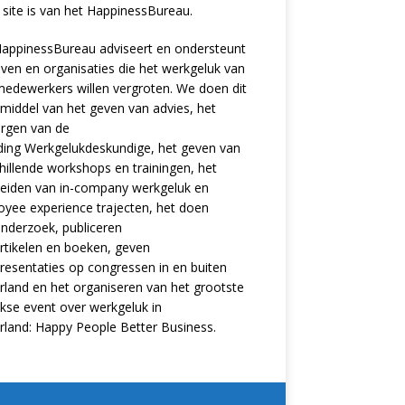
site is van het
HappinessBureau
.
appinessBureau adviseert en ondersteunt
jven en organisaties die het werkgeluk van
edewerkers willen vergroten. We doen dit
middel van het geven van advies, het
rgen van de
ding
Werkgelukdeskundige,
het geven van
hillende
workshops en trainingen
, het
eiden van in-company werkgeluk en
oyee experience
trajecten
, het doen
nderzoek
, publiceren
rtikelen
en
boeken
, geven
resentaties
op congressen in en buiten
land en het organiseren van het grootste
ijkse event over werkgeluk in
rland:
Happy People Better Business
.