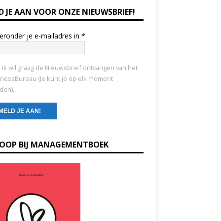
D JE AAN VOOR ONZE NIEUWSBRIEF!
ieronder je e-mailadres in
*
, ik wil graag de Nieuwsbrief ontvangen van het
nessBureau (Je kunt je op elk moment
den).
KOOP BIJ MANAGEMENTBOEK