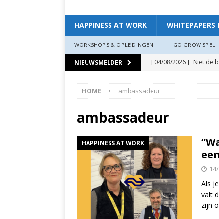
HAPPINESS AT WORK
WHITEPAPERS 
WORKSHOPS & OPLEIDINGEN
GO GROW SPEL
[ 04/08/2026 ]
Niet de 
NIEUWSMELDER
EXPERIENCE
HOME
ambassadeur
[ 11/07/2026 ]
De leidin
[ 07/07/2026 ]
“Werkgev
ambassadeur
HAPPINESS AT WORK
“Wa
HAPPINESS AT WORK
[ 19/06/2026 ]
Zo creëer
een
zit, ben je veerkrach­tige
14/
[ 19/06/2026 ]
Waarom g
Als j
valt 
HAPPINESS AT WORK
zijn 
[ 13/03/2026 ]
Verdiepi