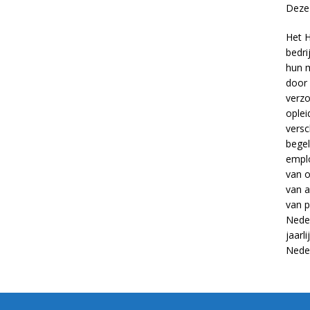
Deze 
Het H
bedri
hun m
door 
verzo
oplei
versc
begel
empl
van
o
van
a
van
p
Neder
jaarl
Nede