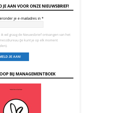
D JE AAN VOOR ONZE NIEUWSBRIEF!
ieronder je e-mailadres in
*
, ik wil graag de Nieuwsbrief ontvangen van het
nessBureau (Je kunt je op elk moment
den).
KOOP BIJ MANAGEMENTBOEK