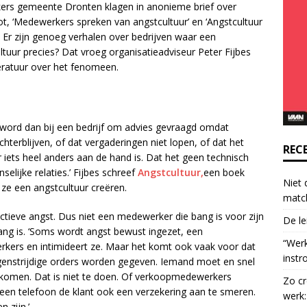
ers gemeente Dronten klagen in anonieme brief over
o
oot, ‘Medewerkers spreken van angstcultuur’ en ‘Angstcultuur
n
’. Er zijn genoeg verhalen over bedrijven waar een
t
ltuur precies? Dat vroeg organisatieadviseur Peter Fijbes
a
teratuur over het fenomeen.
c
t
U
s
Ik word dan bij een bedrijf om advies gevraagd omdat
e
chterblijven, of dat vergaderingen niet lopen, of dat het
.
REC
er iets heel anders aan de hand is. Dat het geen technisch
P
elijke relaties.’ Fijbes schreef
Angstcultuur,
een boek
l
Niet 
ze een angstcultuur creëren.
e
matc
a
ectieve angst. Dus niet een medewerker die bang is voor zijn
De le
s
bang is. ‘Soms wordt angst bewust ingezet, een
e
“Wer
rkers en intimideert ze. Maar het komt ook vaak voor dat
l
instr
 tegenstrijdige orders worden gegeven. Iemand moet en snel
e
komen. Dat is niet te doen. Of verkoopmedewerkers
Zo cr
a
een telefoon de klant ook een verzekering aan te smeren.
werk:
v
 zijn.’