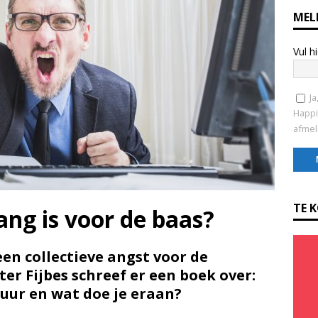
MEL
Vul h
Ja
Happi
afmel
C
o
TE 
ang is voor de baas?
n
s
t
een collectieve angst voor de
a
er Fijbes schreef er een boek over:
n
uur en wat doe je eraan?
t
C