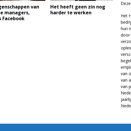
Deze 
igenschappen van
Het heeft geen zin nog
te managers,
harder te werken
Het H
s Facebook
bedri
hun m
door 
verzo
oplei
versc
begel
empl
van
o
van
a
van
p
Neder
jaarl
Nede