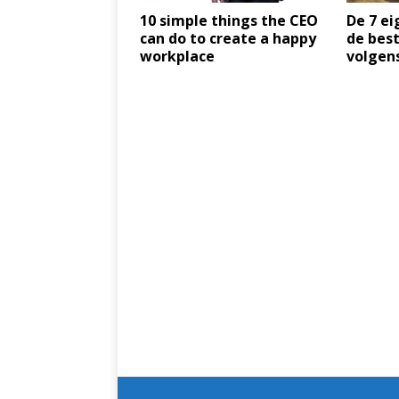
10 simple things the CEO
De 7 e
can do to create a happy
de bes
workplace
volgen