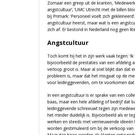
Zomaar een greep uit de kranten, ‘Medewerk
angstcultuur’, ‘UMC Utrecht met de billen bl
bij Primark: ‘Personeel voelt zich gekleineerd
angstcultuur heerst, maar wat is een angstcu
zich af. Er bestond in Nederland nog geen li
Angstcultuur
Toch komt hij het in zijn werk vaak tegen: ‘
bijvoorbeeld de prestaties van een afdeling a
verloop groot is. Maar al snel blijkt dan dat 
probleem is, maar dat het misgaat op de mens
voor leidinggevenden, om te voorkomen dat 
In een angstcultuur is er sprake van een coll
baas, maar een hele afdeling of bedrijf dat 
leidinggevende schreeuwt tegen zijn medewe
het minder duidelijk is. Bijvoorbeeld als er
werken en steeds met vernieuwende ideeën 
worden gestimuleerd om bij de verkoop van 
Maar dan boos worden als klanten ontevreden