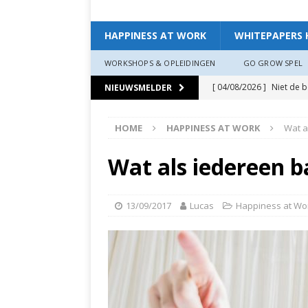
HAPPINESS AT WORK
WHITEPAPERS 
WORKSHOPS & OPLEIDINGEN
GO GROW SPEL
[ 04/08/2026 ]
Niet de 
NIEUWSMELDER
EXPERIENCE
HOME
HAPPINESS AT WORK
Wat a
[ 11/07/2026 ]
De leidin
[ 07/07/2026 ]
“Werkgev
Wat als iedereen b
HAPPINESS AT WORK
[ 19/06/2026 ]
Zo creëer
13/09/2017
Lucas
Happiness at Wo
zit, ben je veerkrach­tige
[ 19/06/2026 ]
Waarom g
HAPPINESS AT WORK
[ 13/03/2026 ]
Verdiepi