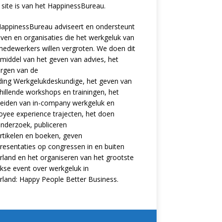
site is van het
HappinessBureau
.
appinessBureau adviseert en ondersteunt
jven en organisaties die het werkgeluk van
edewerkers willen vergroten. We doen dit
middel van het geven van advies, het
rgen van de
ding
Werkgelukdeskundige,
het geven van
hillende
workshops en trainingen
, het
eiden van in-company werkgeluk en
oyee experience
trajecten
, het doen
nderzoek
, publiceren
rtikelen
en
boeken
, geven
resentaties
op congressen in en buiten
land en het organiseren van het grootste
ijkse event over werkgeluk in
rland:
Happy People Better Business
.