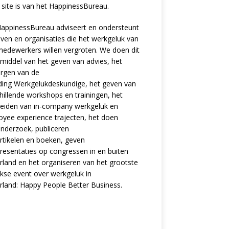
site is van het
HappinessBureau
.
appinessBureau adviseert en ondersteunt
jven en organisaties die het werkgeluk van
edewerkers willen vergroten. We doen dit
middel van het geven van advies, het
rgen van de
ding
Werkgelukdeskundige,
het geven van
hillende
workshops en trainingen
, het
eiden van in-company werkgeluk en
oyee experience
trajecten
, het doen
nderzoek
, publiceren
rtikelen
en
boeken
, geven
resentaties
op congressen in en buiten
land en het organiseren van het grootste
ijkse event over werkgeluk in
rland:
Happy People Better Business
.