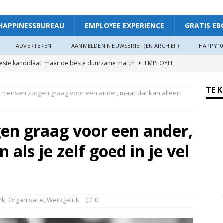
HAPPINESSBUREAU
EMPLOYEE EXPERIENCE
GRATIS EB
ADVERTEREN
AANMELDEN NIEUWSBRIEF (EN ARCHIEF)
HAPPY10
beste kandidaat, maar de beste duurzame match
EMPLOYEE
TE 
 mensen zorgen graag voor een ander, maar dat kan alleen
ggevende die echt luistert
HAPPINESS AT WORK
ers hebben meer invloed op de WIA-instroom dan zij denken”
en graag voor een ander,
 als je zelf goed in je vel
 je meer plezier en verbinding op het werk: “Als je goed in je vel
r”
ARTIKEL
oede organisaties zichzelf soms langzaam uitputten
rk
,
Organisatie
,
Werkgeluk
0
ngsdag Werkgeluk op 17 juni 2026!
HAPPINESS AT WORK