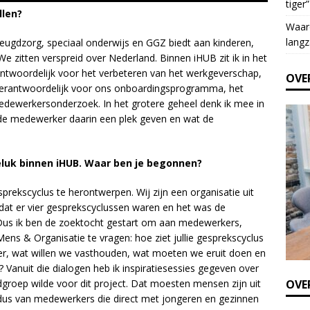
tiger”
e
llen?
t
Waar
h
langz
 jeugdzorg, speciaal onderwijs en GGZ biedt aan kinderen,
i
e zitten verspreid over Nederland. Binnen iHUB zit ik in het
s
ntwoordelijk voor het verbeteren van het werkgeverschap,
OVE
f
 verantwoordelijk voor ons onboardingsprogramma, het
i
edewerkersonderzoek. In het grotere geheel denk ik mee in
e
de medewerker daarin een plek geven en wat de
l
d
b
luk binnen iHUB. Waar ben je begonnen?
l
a
rekscyclus te herontwerpen. Wij zijn een organisatie uit
n
dat er vier gesprekscyclussen waren en het was de
k
Dus ik ben de zoektocht gestart om aan medewerkers,
.
ens & Organisatie te vragen: hoe ziet jullie gesprekscyclus
t er, wat willen we vasthouden, wat moeten we eruit doen en
Vanuit die dialogen heb ik inspiratiesessies gegeven over
OVER
dgroep wilde voor dit project. Dat moesten mensen zijn uit
, dus van medewerkers die direct met jongeren en gezinnen