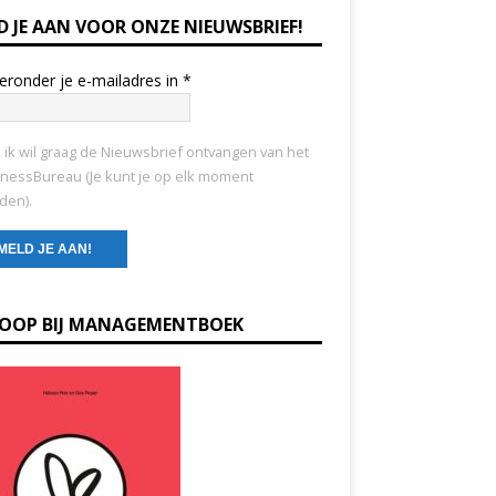
D JE AAN VOOR ONZE NIEUWSBRIEF!
ieronder je e-mailadres in
*
, ik wil graag de Nieuwsbrief ontvangen van het
nessBureau (Je kunt je op elk moment
den).
KOOP BIJ MANAGEMENTBOEK