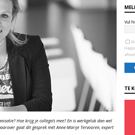
MEL
Vul h
Ja
Happi
afmel
C
o
TE 
n
s
t
a
n
nisatie? Hoe krijg je collega’s mee? En is werkgeluk dan wel
t
Daarover gaat dit gesprek met Anne-Marije Tervooren, expert
C