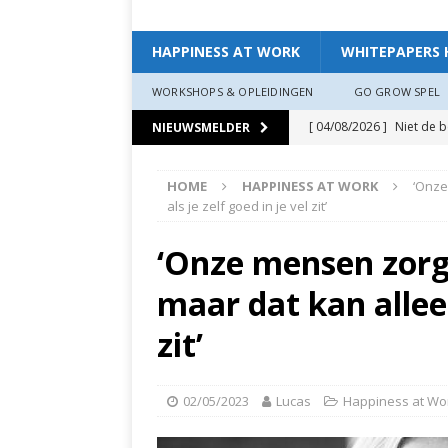
HAPPINESS AT WORK
WHITEPAPERS 
WORKSHOPS & OPLEIDINGEN
GO GROW SPEL
[ 04/08/2026 ]
Niet de 
NIEUWSMELDER
EXPERIENCE
HOME
HAPPINESS AT WORK
‘Onze
[ 11/07/2026 ]
De leidin
als je zelf goed in je vel zit’
[ 07/07/2026 ]
“Werkgev
‘Onze mensen zorg
HAPPINESS AT WORK
maar dat kan alleen
[ 19/06/2026 ]
Zo creëer
zit, ben je veerkrach­tige
zit’
[ 19/06/2026 ]
Waarom g
HAPPINESS AT WORK
02/05/2023
Lucas
Happiness at Wo
[ 13/03/2026 ]
Verdiepi