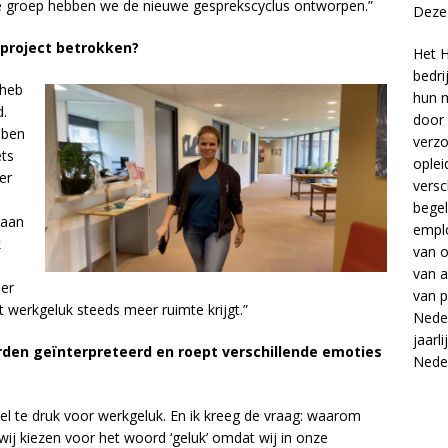
e groep hebben we de nieuwe gesprekscyclus ontworpen.”
Deze 
 project betrokken?
Het H
bedri
 heb
hun m
d.
door 
bben
verzo
ets
oplei
er
versc
begel
gaan
empl
k
van
o
van
a
ler
van
p
t werkgeluk steeds meer ruimte krijgt.”
Neder
jaarl
den geïnterpreteerd en roept verschillende emoties
Nede
eel te druk voor werkgeluk. En ik kreeg de vraag: waarom
ij kiezen voor het woord ‘geluk’ omdat wij in onze