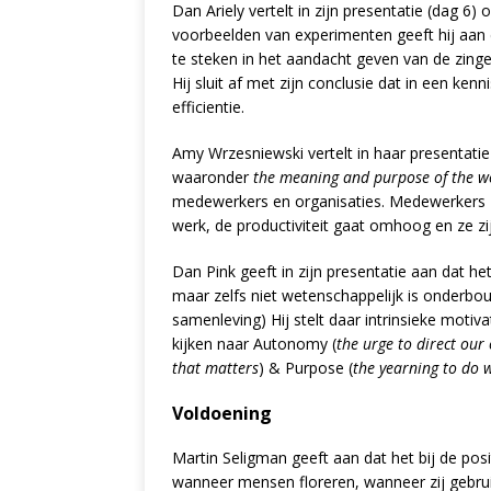
Dan Ariely vertelt in zijn presentatie (dag 6
voorbeelden van experimenten geeft hij aan d
te steken in het aandacht geven van de zing
Hij sluit af met zijn conclusie dat in een k
efficientie.
Amy Wrzesniewski vertelt in haar presentati
waaronder
the meaning and purpose of the w
medewerkers en organisaties. Medewerkers z
werk, de productiviteit gaat omhoog en ze zi
Dan Pink geeft in zijn presentatie aan dat he
maar zelfs niet wetenschappelijk is onderbo
samenleving) Hij stelt daar intrinsieke moti
kijken naar Autonomy (
the urge to direct our 
that matters
) & Purpose (
the yearning to do 
Voldoening
Martin Seligman geeft aan dat het bij de po
wanneer mensen floreren, wanneer zij gebr