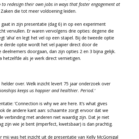
to redesign their own jobs in ways that foster engagement at
Zaken die tot meer voldoening leiden.
 gaat in zijn presentatie (dag 6) in op een experiment
t vervullen. Er waren vervolgens drie opties: degene die
gt ‘aha’ en legt het vel op een stapel. Bij de tweede optie
de derde optie wordt het vel papier direct door de
e deelnemers doorgaan, dan zijn opties 2 en 3 bijna gelijk.
hetzelfde als je werk direct vernietigen.
l helder over. Welk inzicht levert 75 jaar onderzoek over
ionships keeps us happier and healthier. Period.’
tatie: ‘Connection is why we are here. It’s what gives
 ook de andere kant aan: schaamte zorgt ervoor dat we
e verbinding met anderen niet waardig zijn. Dat je niet
zijn wie je bent (imperfect, kwetsbaar) is dan prachtig.
mij was het inzicht uit de presentatie van Kelly McGonigal