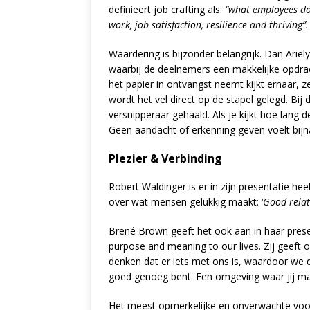
definieert job crafting als:
“what employees do 
work, job satisfaction, resilience and thriving”.
Waardering is bijzonder belangrijk. Dan Ariely
waarbij de deelnemers een makkelijke opdrach
het papier in ontvangst neemt kijkt ernaar, ze
wordt het vel direct op de stapel gelegd. Bij 
versnipperaar gehaald. Als je kijkt hoe lang d
Geen aandacht of erkenning geven voelt bijna 
Plezier & Verbinding
Robert Waldinger is er in zijn presentatie hee
over wat mensen gelukkig maakt: ‘
Good relat
Brené Brown geeft het ook aan in haar presen
purpose and meaning to our lives. Zij geeft
denken dat er iets met ons is, waardoor we d
goed genoeg bent. Een omgeving waar jij mag 
Het meest opmerkelijke en onverwachte voor 