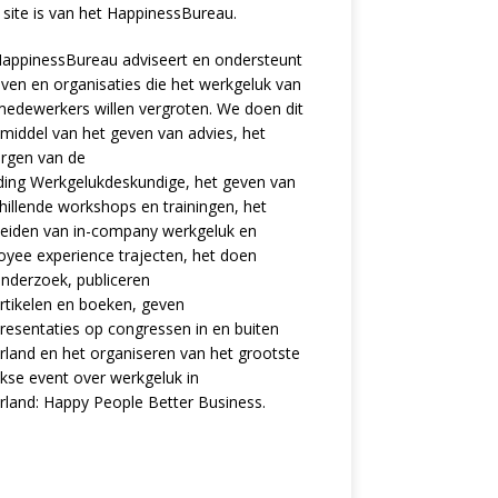
site is van het
HappinessBureau
.
appinessBureau adviseert en ondersteunt
jven en organisaties die het werkgeluk van
edewerkers willen vergroten. We doen dit
middel van het geven van advies, het
rgen van de
ding
Werkgelukdeskundige,
het geven van
hillende
workshops en trainingen
, het
eiden van in-company werkgeluk en
oyee experience
trajecten
, het doen
nderzoek
, publiceren
rtikelen
en
boeken
, geven
resentaties
op congressen in en buiten
land en het organiseren van het grootste
ijkse event over werkgeluk in
rland:
Happy People Better Business
.