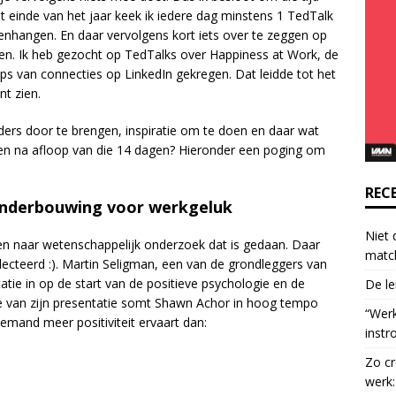
o
t einde van het jaar keek ik iedere dag minstens 1 TedTalk
n
nhangen. En daar vervolgens kort iets over te zeggen op
t
en. Ik heb gezocht op TedTalks over Happiness at Work, de
a
 van connecties op LinkedIn gekregen. Dat leidde tot het
c
nt zien.
t
nders door te brengen, inspiratie om te doen en daar wat
U
hten na afloop van die 14 dagen? Hieronder een poging om
s
e
.
REC
e onderbouwing voor werkgeluk
P
l
Niet 
en naar wetenschappelijk onderzoek dat is gedaan. Daar
e
matc
electeerd :). Martin Seligman, een van de grondleggers van
a
tatie in op de start van de positieve psychologie en de
De le
s
e van zijn presentatie somt Shawn Achor in hoog tempo
e
“Wer
iemand meer positiviteit ervaart dan:
l
instr
e
Zo cr
a
werk:
v