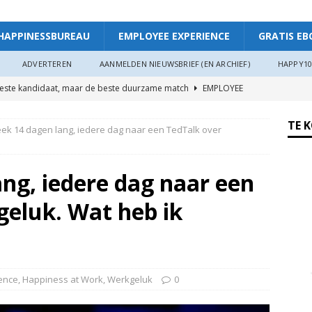
HAPPINESSBUREAU
EMPLOYEE EXPERIENCE
GRATIS EB
ADVERTEREN
AANMELDEN NIEUWSBRIEF (EN ARCHIEF)
HAPPY10
beste kandidaat, maar de beste duurzame match
EMPLOYEE
TE 
eek 14 dagen lang, iedere dag naar een TedTalk over
ggevende die echt luistert
HAPPINESS AT WORK
ers hebben meer invloed op de WIA-instroom dan zij denken”
ang, iedere dag naar een
geluk. Wat heb ik
 je meer plezier en verbinding op het werk: “Als je goed in je vel
r”
ARTIKEL
oede organisaties zichzelf soms langzaam uitputten
ence
,
Happiness at Work
,
Werkgeluk
0
ngsdag Werkgeluk op 17 juni 2026!
HAPPINESS AT WORK