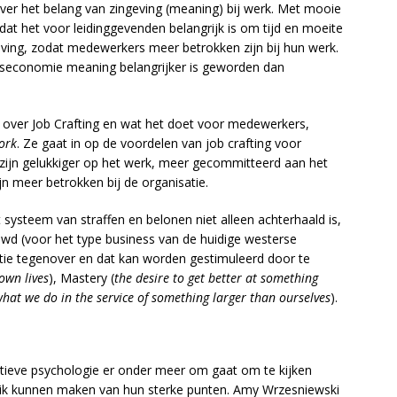
) over het belang van zingeving (meaning) bij werk. Met mooie
at het voor leidinggevenden belangrijk is om tijd en moeite
eving, zodat medewerkers meer betrokken zijn bij hun werk.
enniseconomie meaning belangrijker is geworden dan
e over Job Crafting en wat het doet voor medewerkers,
ork
. Ze gaat in op de voordelen van job crafting voor
ijn gelukkiger op het werk, meer gecommitteerd aan het
jn meer betrokken bij de organisatie.
t systeem van straffen en belonen niet alleen achterhaald is,
uwd (voor het type business van de huidige westerse
vatie tegenover en dat kan worden gestimuleerd door te
own lives
), Mastery (
the desire to get better at something
what we do in the service of something larger than ourselves
).
sitieve psychologie er onder meer om gaat om te kijken
uik kunnen maken van hun sterke punten. Amy Wrzesniewski