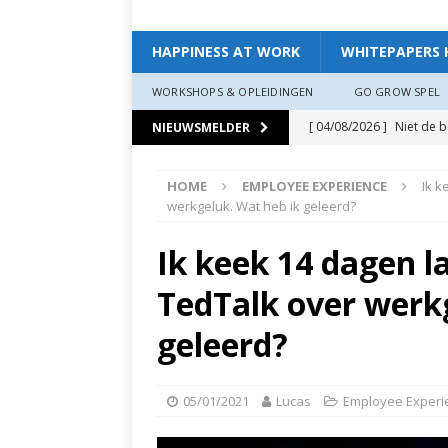
HAPPINESS AT WORK
WHITEPAPERS 
WORKSHOPS & OPLEIDINGEN
GO GROW SPEL
[ 04/08/2026 ]
Niet de 
NIEUWSMELDER
EXPERIENCE
HOME
EMPLOYEE EXPERIENCE
Ik k
[ 11/07/2026 ]
De leidin
werkgeluk. Wat heb ik geleerd?
[ 07/07/2026 ]
“Werkgev
Ik keek 14 dagen l
HAPPINESS AT WORK
TedTalk over werk
[ 19/06/2026 ]
Zo creëer
zit, ben je veerkrach­tige
geleerd?
[ 19/06/2026 ]
Waarom g
HAPPINESS AT WORK
05/01/2021
Lucas
Employee Experi
[ 13/03/2026 ]
Verdiepi