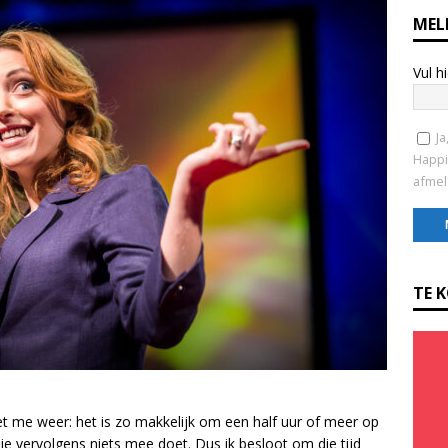
MEL
Vul h
Ja
Happi
afmel
C
o
TE 
n
s
t
a
n
t
het me weer: het is zo makkelijk om een half uur of meer op
C
 je vervolgens niets mee doet. Dus ik besloot om die tijd