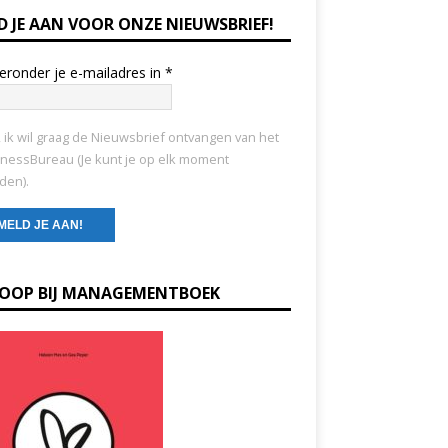
D JE AAN VOOR ONZE NIEUWSBRIEF!
ieronder je e-mailadres in
*
, ik wil graag de Nieuwsbrief ontvangen van het
nessBureau (Je kunt je op elk moment
den).
KOOP BIJ MANAGEMENTBOEK