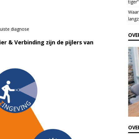
tiger”
e
t
Waar
h
langz
i
juiste diagnose
s
OVE
f
er & Verbinding zijn de pijlers van
i
e
l
d
b
l
a
n
k
.
OVER