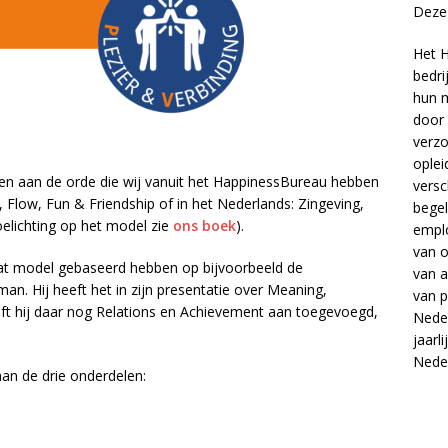
Deze 
Het H
bedri
hun m
door 
verzo
oplei
en aan de orde die wij vanuit het HappinessBureau hebben
versc
low, Fun & Friendship of in het Nederlands: Zingeving,
begel
oelichting op het model zie
ons boek
).
empl
van
o
 dat model gebaseerd hebben op bijvoorbeeld de
van
a
an. Hij heeft het in zijn presentatie over Meaning,
van
p
ft hij daar nog Relations en Achievement aan toegevoegd,
Neder
jaarl
Nede
 aan de drie onderdelen: