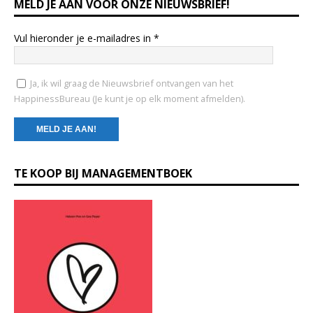
MELD JE AAN VOOR ONZE NIEUWSBRIEF!
Vul hieronder je e-mailadres in
*
Ja, ik wil graag de Nieuwsbrief ontvangen van het
HappinessBureau (Je kunt je op elk moment afmelden).
C
TE KOOP BIJ MANAGEMENTBOEK
o
n
s
t
a
n
t
C
o
n