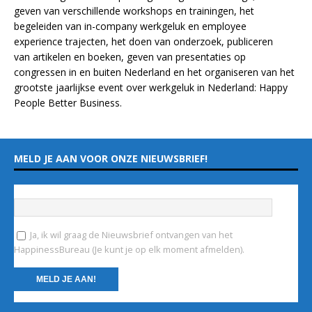
geven van verschillende
workshops en trainingen
, het
begeleiden van in-company werkgeluk en employee
experience
trajecten
, het doen van
onderzoek
, publiceren
van
artikelen
en
boeken
, geven van
presentaties
op
congressen in en buiten Nederland en het organiseren van het
grootste jaarlijkse event over werkgeluk in Nederland:
Happy
People Better Business
.
MELD JE AAN VOOR ONZE NIEUWSBRIEF!
Vul hieronder je e-mailadres in
*
Ja, ik wil graag de Nieuwsbrief ontvangen van het
HappinessBureau (Je kunt je op elk moment afmelden).
C