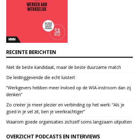
t
a
c
t
U
s
e
RECENTE BERICHTEN
.
P
Niet de beste kandidaat, maar de beste duurzame match
l
e
De leidinggevende die echt luistert
a
“Werkgevers hebben meer invloed op de WIA-instroom dan zij
s
denken”
e
l
Zo creëer je meer plezier en verbinding op het werk: “Als je
e
goed in je vel zit, ben je veerkrach­tiger”
a
Waarom goede organisaties zichzelf soms langzaam uitputten
v
e
OVERZICHT PODCASTS EN INTERVIEWS
t