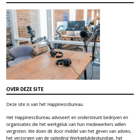
h
i
s
f
i
e
l
d
b
l
a
n
k
OVER DEZE SITE
.
Deze site is van het
HappinessBureau
.
Het HappinessBureau adviseert en ondersteunt bedrijven en
organisaties die het werkgeluk van hun medewerkers willen
vergroten. We doen dit door middel van het geven van advies,
het verzorgen van de opleiding
Werkgelukdeskundige,
het