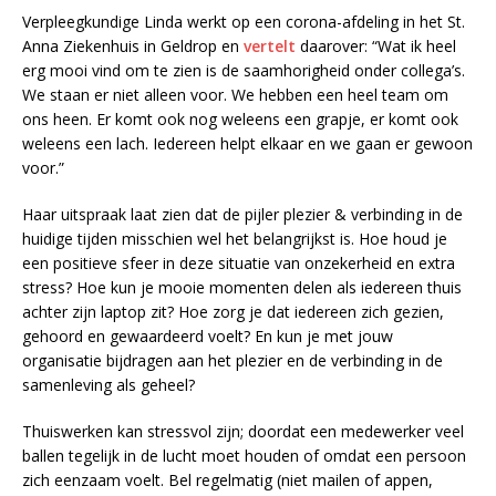
Verpleegkundige Linda werkt op een corona-afdeling in het St.
Anna Ziekenhuis in Geldrop en
vertelt
daarover: “Wat ik heel
erg mooi vind om te zien is de saamhorigheid onder collega’s.
We staan er niet alleen voor. We hebben een heel team om
ons heen. Er komt ook nog weleens een grapje, er komt ook
weleens een lach. Iedereen helpt elkaar en we gaan er gewoon
voor.”
Haar uitspraak laat zien dat de pijler plezier & verbinding in de
huidige tijden misschien wel het belangrijkst is. Hoe houd je
een positieve sfeer in deze situatie van onzekerheid en extra
stress? Hoe kun je mooie momenten delen als iedereen thuis
achter zijn laptop zit? Hoe zorg je dat iedereen zich gezien,
gehoord en gewaardeerd voelt? En kun je met jouw
organisatie bijdragen aan het plezier en de verbinding in de
samenleving als geheel?
Thuiswerken kan stressvol zijn; doordat een medewerker veel
ballen tegelijk in de lucht moet houden of omdat een persoon
zich eenzaam voelt. Bel regelmatig (niet mailen of appen,