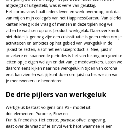
afgezegd of uitgesteld, was ik verre van gelukkig.
Het coronavirus haalt ieders leven en werk overhoop, ook dat
van mij en mijn collega’s van het HappinessBureau. Van allerlei
kanten kreeg ik de vraag of mensen in deze tijden nog wel
zitten te wachten op ons ‘product’ werkgeluk. Daarover kan ik
niet duidelijk genoeg zijn: een crisissituatie is geen reden om je
activiteiten en ambities op het gebied van werkgeluk in de
ijskast te zetten, alsof het een luxeproduct is. Nee, júist in
onzekere en spannende periodes is het van belang om goed te
letten op je eigen welzijn en dat van je medewerkers. Laten we
daarom eens kijken naar hoe werkgeluk in tijden van corona
eruit kan zien én wat jij kunt doen om juist nu het welzijn van
je medewerkers te bevorderen.
De drie pijlers van werkgeluk
Werkgeluk bestaat volgens ons P3F-model uit
drie elementen: Purpose, Flow en
Fun & Friendship. Het eerste,
purpose
ofwel zingeving,
gaat over de vraag of je zinvol werk hebt waarmee je een