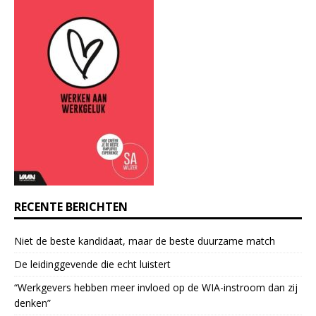
a
n
t
C
o
n
t
a
c
t
U
s
e
RECENTE BERICHTEN
.
P
Niet de beste kandidaat, maar de beste duurzame match
l
e
De leidinggevende die echt luistert
a
“Werkgevers hebben meer invloed op de WIA-instroom dan zij
s
denken”
e