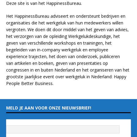
Deze site is van het
HappinessBureau
.
Het HappinessBureau adviseert en ondersteunt bedrijven en
organisaties die het werkgeluk van hun medewerkers willen
vergroten. We doen dit door middel van het geven van advies,
het verzorgen van de opleiding
Werkgelukdeskundige,
het
geven van verschillende
workshops en trainingen
, het
begeleiden van in-company werkgeluk en employee
experience
trajecten
, het doen van
onderzoek
, publiceren
van
artikelen
en
boeken
, geven van
presentaties
op
congressen in en buiten Nederland en het organiseren van het
grootste jaarlijkse event over werkgeluk in Nederland:
Happy
People Better Business
.
MELD JE AAN VOOR ONZE NIEUWSBRIEF!
Vul hieronder je e-mailadres in
*