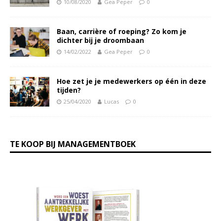
10/08/2020
Gea Peper
0
Baan, carrière of roeping? Zo kom je
dichter bij je droombaan
14/02/2022
Gea Peper
0
Hoe zet je je medewerkers op één in deze
tijden?
25/04/2020
Lucas
0
TE KOOP BIJ MANAGEMENTBOEK