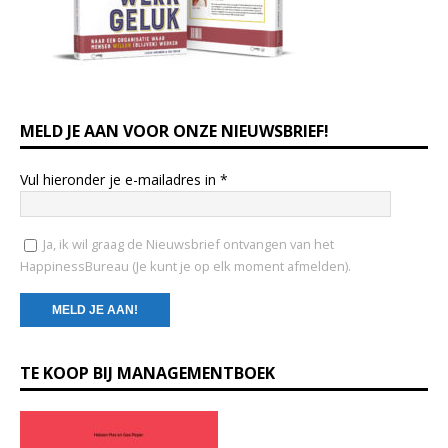
MELD JE AAN VOOR ONZE NIEUWSBRIEF!
Vul hieronder je e-mailadres in
*
Ja, ik wil graag de Nieuwsbrief ontvangen van het
HappinessBureau (Je kunt je op elk moment afmelden).
C
TE KOOP BIJ MANAGEMENTBOEK
o
n
s
t