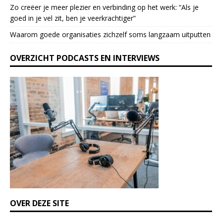
l
Zo creëer je meer plezier en verbinding op het werk: “Als je
e
goed in je vel zit, ben je veerkrach­tiger”
a
Waarom goede organisaties zichzelf soms langzaam uitputten
v
e
OVERZICHT PODCASTS EN INTERVIEWS
t
h
i
s
f
i
e
l
d
b
l
a
n
k
OVER DEZE SITE
.