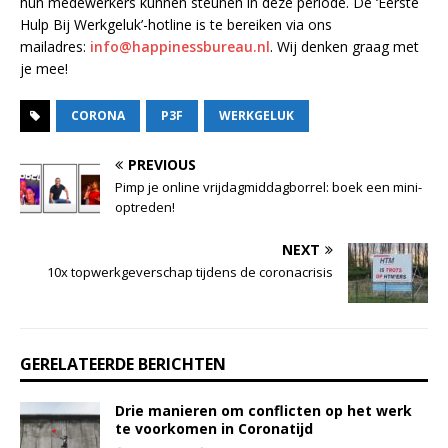
hun medewerkers kunnen steunen in deze periode. De ‘Eerste
Hulp Bij Werkgeluk’-hotline is te bereiken via ons
mailadres:
info@happinessbureau.nl
. Wij denken graag met
je mee!
CORONA
P3F
WERKGELUK
PREVIOUS
Pimp je online vrijdagmiddagborrel: boek een mini-
optreden!
NEXT
10x topwerkgeverschap tijdens de coronacrisis
GERELATEERDE BERICHTEN
Drie manieren om conflicten op het werk
te voorkomen in Coronatijd