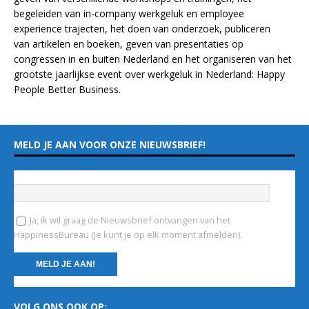
begeleiden van in-company werkgeluk en employee
experience
trajecten
, het doen van
onderzoek
, publiceren
van
artikelen
en
boeken
, geven van
presentaties
op
congressen in en buiten Nederland en het organiseren van het
grootste jaarlijkse event over werkgeluk in Nederland:
Happy
People Better Business
.
MELD JE AAN VOOR ONZE NIEUWSBRIEF!
Vul hieronder je e-mailadres in
*
Ja, ik wil graag de Nieuwsbrief ontvangen van het
HappinessBureau (Je kunt je op elk moment afmelden).
C
VOLG ONS OOK OP:
o