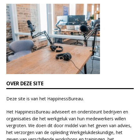
i
s
f
i
e
l
d
b
l
a
n
k
OVER DEZE SITE
.
Deze site is van het
HappinessBureau
.
Het HappinessBureau adviseert en ondersteunt bedrijven en
organisaties die het werkgeluk van hun medewerkers willen
vergroten. We doen dit door middel van het geven van advies,
het verzorgen van de opleiding
Werkgelukdeskundige,
het
geven van verschillende
workshops en trainingen
, het