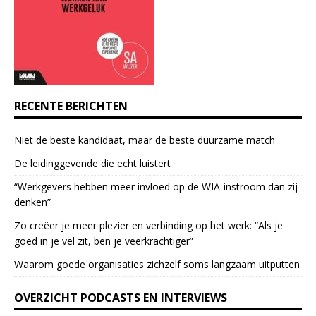
t
a
c
t
U
s
e
RECENTE BERICHTEN
.
P
Niet de beste kandidaat, maar de beste duurzame match
l
e
De leidinggevende die echt luistert
a
“Werkgevers hebben meer invloed op de WIA-instroom dan zij
s
denken”
e
l
Zo creëer je meer plezier en verbinding op het werk: “Als je
e
goed in je vel zit, ben je veerkrach­tiger”
a
Waarom goede organisaties zichzelf soms langzaam uitputten
v
e
OVERZICHT PODCASTS EN INTERVIEWS
t
h