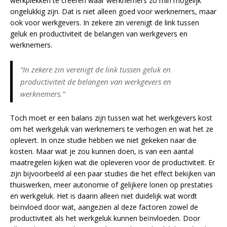
werkplekken te creëren waar werknemers zo min mogelijk
ongelukkig zijn. Dat is niet alleen goed voor werknemers, maar
ook voor werkgevers. In zekere zin verenigt de link tussen
geluk en productiviteit de belangen van werkgevers en
werknemers.
“In zekere zin verenigt de link tussen geluk en
productiviteit de belangen van werkgevers en
werknemers.”
Toch moet er een balans zijn tussen wat het werkgevers kost
om het werkgeluk van werknemers te verhogen en wat het ze
oplevert. In onze studie hebben we niet gekeken naar die
kosten. Maar wat je zou kunnen doen, is van een aantal
maatregelen kijken wat die opleveren voor de productiviteit. Er
zijn bijvoorbeeld al een paar studies die het effect bekijken van
thuiswerken, meer autonomie of gelijkere lonen op prestaties
en werkgeluk. Het is daarin alleen niet duidelijk wat wordt
beïnvloed door wat, aangezien al deze factoren zowel de
productiviteit als het werkgeluk kunnen beïnvloeden. Door