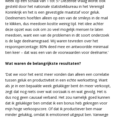
week op een schaal van 1 tot 5? Diezelfde vraag wordt ook
gesteld door het nationale statistiekbureau in het Verenigd
Koninkrijk en het is een gevestigde maatstaf voor geluk.
Deelnemers hoefden alleen op een van de smileys in de mail
te klikken, dus meedoen kostte weinig tijd. Het idee achter
deze opzet was ook om zo veel mogelijk mensen te laten
meedoen, want een van de problemen in dit soort onderzoek
is de lage deelnamegraad. Wij waren tevreden over het
responspercentage: 80% deed mee en antwoordde minimaal
tien keer – dat was een van de voorwaarden voor deelname.’
Wat waren de belangrijkste resultaten?
‘Dat we voor het eerst meer vonden dan alleen een correlatie
tussen geluk en productiviteit in een echte werksetting. Want
als je in een bepaalde week gelukkiger bent én meer verkoopt,
zegt dat nog niets over wat oorzaak is en wat gevolg. Het is
dus nog geen causaal verband. Het zou namelijk goed kunnen
dat ik gelukkiger ben omdat ik een bonus heb gekregen voor
mijn hoge verkoopscore. Of dat ik productiever ben maar
minder gelukkig, omdat ik emotioneel uitgeput ben. Vanwege