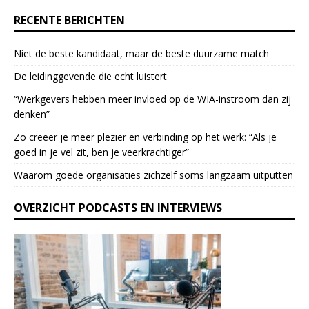
e
RECENTE BERICHTEN
.
P
Niet de beste kandidaat, maar de beste duurzame match
l
e
De leidinggevende die echt luistert
a
“Werkgevers hebben meer invloed op de WIA-instroom dan zij
s
denken”
e
l
Zo creëer je meer plezier en verbinding op het werk: “Als je
e
goed in je vel zit, ben je veerkrach­tiger”
a
Waarom goede organisaties zichzelf soms langzaam uitputten
v
e
OVERZICHT PODCASTS EN INTERVIEWS
t
h
i
s
f
i
e