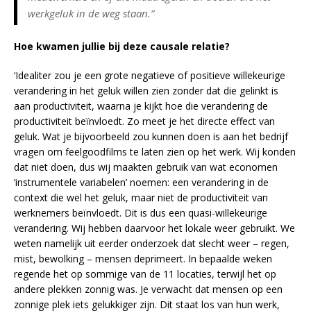
werkgeluk in de weg staan.”
Hoe kwamen jullie bij deze causale relatie?
‘Idealiter zou je een grote negatieve of positieve willekeurige
verandering in het geluk willen zien zonder dat die gelinkt is
aan productiviteit, waarna je kijkt hoe die verandering de
productiviteit beïnvloedt. Zo meet je het directe effect van
geluk. Wat je bijvoorbeeld zou kunnen doen is aan het bedrijf
vragen om feelgoodfilms te laten zien op het werk. Wij konden
dat niet doen, dus wij maakten gebruik van wat economen
‘instrumentele variabelen’ noemen: een verandering in de
context die wel het geluk, maar niet de productiviteit van
werknemers beïnvloedt. Dit is dus een quasi-willekeurige
verandering. Wij hebben daarvoor het lokale weer gebruikt. We
weten namelijk uit eerder onderzoek dat slecht weer – regen,
mist, bewolking – mensen deprimeert. In bepaalde weken
regende het op sommige van de 11 locaties, terwijl het op
andere plekken zonnig was. Je verwacht dat mensen op een
zonnige plek iets gelukkiger zijn. Dit staat los van hun werk,