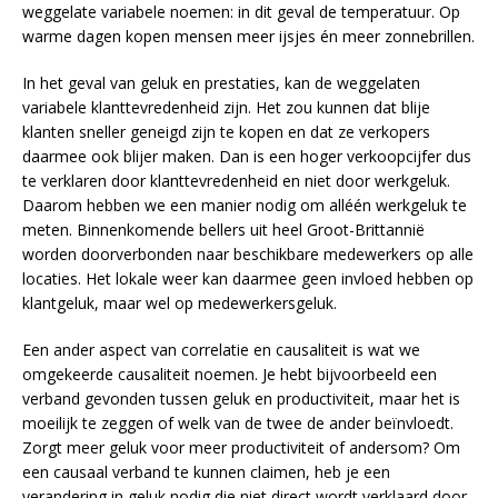
weggelate variabele noemen: in dit geval de temperatuur. Op
warme dagen kopen mensen meer ijsjes én meer zonnebrillen.
In het geval van geluk en prestaties, kan de weggelaten
variabele klanttevredenheid zijn. Het zou kunnen dat blije
klanten sneller geneigd zijn te kopen en dat ze verkopers
daarmee ook blijer maken. Dan is een hoger verkoopcijfer dus
te verklaren door klanttevredenheid en niet door werkgeluk.
Daarom hebben we een manier nodig om alléén werkgeluk te
meten. Binnenkomende bellers uit heel Groot-Brittannië
worden doorverbonden naar beschikbare medewerkers op alle
locaties. Het lokale weer kan daarmee geen invloed hebben op
klantgeluk, maar wel op medewerkersgeluk.
Een ander aspect van correlatie en causaliteit is wat we
omgekeerde causaliteit noemen. Je hebt bijvoorbeeld een
verband gevonden tussen geluk en productiviteit, maar het is
moeilijk te zeggen of welk van de twee de ander beïnvloedt.
Zorgt meer geluk voor meer productiviteit of andersom? Om
een causaal verband te kunnen claimen, heb je een
verandering in geluk nodig die niet direct wordt verklaard door