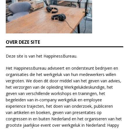
l
d
b
l
a
n
k
OVER DEZE SITE
.
Deze site is van het
HappinessBureau
.
Het HappinessBureau adviseert en ondersteunt bedrijven en
organisaties die het werkgeluk van hun medewerkers willen
vergroten. We doen dit door middel van het geven van advies,
het verzorgen van de opleiding
Werkgelukdeskundige,
het
geven van verschillende
workshops en trainingen
, het
begeleiden van in-company werkgeluk en employee
experience
trajecten
, het doen van
onderzoek
, publiceren
van
artikelen
en
boeken
, geven van
presentaties
op
congressen in en buiten Nederland en het organiseren van het
grootste jaarlijkse event over werkgeluk in Nederland:
Happy