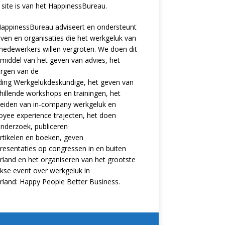
site is van het
HappinessBureau
.
appinessBureau adviseert en ondersteunt
jven en organisaties die het werkgeluk van
edewerkers willen vergroten. We doen dit
middel van het geven van advies, het
rgen van de
ding
Werkgelukdeskundige,
het geven van
hillende
workshops en trainingen
, het
eiden van in-company werkgeluk en
oyee experience
trajecten
, het doen
nderzoek
, publiceren
rtikelen
en
boeken
, geven
resentaties
op congressen in en buiten
land en het organiseren van het grootste
ijkse event over werkgeluk in
rland:
Happy People Better Business
.