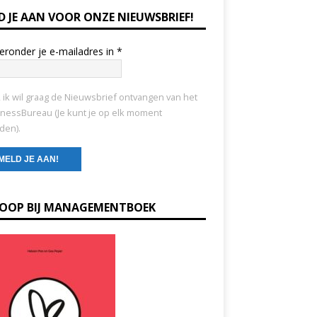
D JE AAN VOOR ONZE NIEUWSBRIEF!
ieronder je e-mailadres in
*
, ik wil graag de Nieuwsbrief ontvangen van het
nessBureau (Je kunt je op elk moment
den).
KOOP BIJ MANAGEMENTBOEK