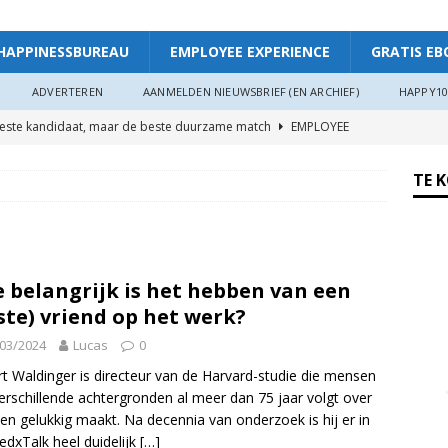
HAPPINESSBUREAU
EMPLOYEE EXPERIENCE
GRATIS EB
ADVERTEREN
AANMELDEN NIEUWSBRIEF (EN ARCHIEF)
HAPPY10
beste kandidaat, maar de beste duurzame match
EMPLOYEE
TE 
ggevende die echt luistert
HAPPINESS AT WORK
ers hebben meer invloed op de WIA-instroom dan zij denken”
 belangrijk is het hebben van een
 je meer plezier en verbinding op het werk: “Als je goed in je vel
ste) vriend op het werk?
r”
ARTIKEL
03/2024
Lucas
0
oede organisaties zichzelf soms langzaam uitputten
t Waldinger is directeur van de Harvard-studie die mensen
erschillende achtergronden al meer dan 75 jaar volgt over
en gelukkig maakt. Na decennia van onderzoek is hij er in
ngsdag Werkgeluk op 17 juni 2026!
HAPPINESS AT WORK
TedxTalk heel duidelijk
[…]