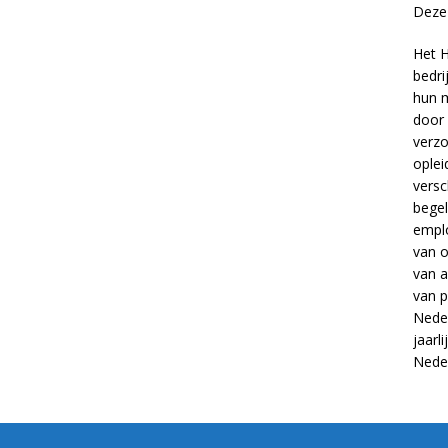
Deze 
Het H
bedri
hun m
door 
verzo
oplei
versc
begel
empl
van
o
van
a
van
p
Neder
jaarl
Nede