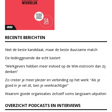
t
a
c
t
U
s
e
RECENTE BERICHTEN
.
P
Niet de beste kandidaat, maar de beste duurzame match
l
e
De leidinggevende die echt luistert
a
“Werkgevers hebben meer invloed op de WIA-instroom dan zij
s
denken”
e
l
Zo creëer je meer plezier en verbinding op het werk: “Als je
e
goed in je vel zit, ben je veerkrach­tiger”
a
Waarom goede organisaties zichzelf soms langzaam uitputten
v
e
OVERZICHT PODCASTS EN INTERVIEWS
t
h