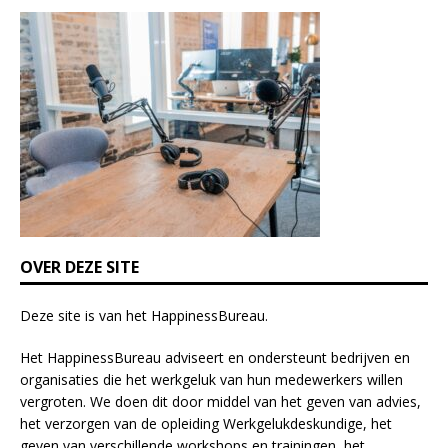
i
s
f
i
e
l
d
b
l
a
n
k
OVER DEZE SITE
.
Deze site is van het
HappinessBureau
.
Het HappinessBureau adviseert en ondersteunt bedrijven en
organisaties die het werkgeluk van hun medewerkers willen
vergroten. We doen dit door middel van het geven van advies,
het verzorgen van de opleiding
Werkgelukdeskundige,
het
geven van verschillende
workshops en trainingen
, het