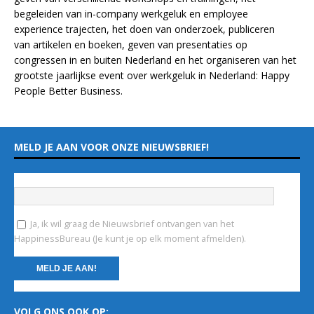
begeleiden van in-company werkgeluk en employee
experience
trajecten
, het doen van
onderzoek
, publiceren
van
artikelen
en
boeken
, geven van
presentaties
op
congressen in en buiten Nederland en het organiseren van het
grootste jaarlijkse event over werkgeluk in Nederland:
Happy
People Better Business
.
MELD JE AAN VOOR ONZE NIEUWSBRIEF!
Vul hieronder je e-mailadres in
*
Ja, ik wil graag de Nieuwsbrief ontvangen van het
HappinessBureau (Je kunt je op elk moment afmelden).
C
VOLG ONS OOK OP:
o