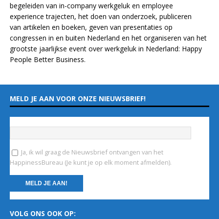
begeleiden van in-company werkgeluk en employee
experience
trajecten
, het doen van
onderzoek
, publiceren
van
artikelen
en
boeken
, geven van
presentaties
op
congressen in en buiten Nederland en het organiseren van het
grootste jaarlijkse event over werkgeluk in Nederland:
Happy
People Better Business
.
MELD JE AAN VOOR ONZE NIEUWSBRIEF!
Vul hieronder je e-mailadres in
*
Ja, ik wil graag de Nieuwsbrief ontvangen van het
HappinessBureau (Je kunt je op elk moment afmelden).
C
VOLG ONS OOK OP:
o