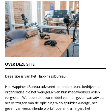
i
s
f
i
e
l
d
b
l
a
n
k
OVER DEZE SITE
.
Deze site is van het
HappinessBureau
.
Het HappinessBureau adviseert en ondersteunt bedrijven en
organisaties die het werkgeluk van hun medewerkers willen
vergroten. We doen dit door middel van het geven van advies,
het verzorgen van de opleiding
Werkgelukdeskundige,
het
geven van verschillende
workshops en trainingen
, het