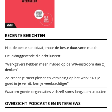
a
c
t
U
s
e
RECENTE BERICHTEN
.
P
Niet de beste kandidaat, maar de beste duurzame match
l
e
De leidinggevende die echt luistert
a
“Werkgevers hebben meer invloed op de WIA-instroom dan zij
s
denken”
e
l
Zo creëer je meer plezier en verbinding op het werk: “Als je
e
goed in je vel zit, ben je veerkrach­tiger”
a
Waarom goede organisaties zichzelf soms langzaam uitputten
v
e
OVERZICHT PODCASTS EN INTERVIEWS
t
h