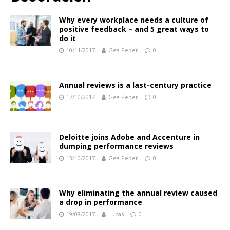
Why every workplace needs a culture of
positive feedback – and 5 great ways to
do it
10/11/2017
Gea Peper
0
Annual reviews is a last-century practice
17/10/2017
Gea Peper
0
Deloitte joins Adobe and Accenture in
dumping performance reviews
13/10/2017
Gea Peper
0
Why eliminating the annual review caused
a drop in performance
19/08/2017
Lucas
0