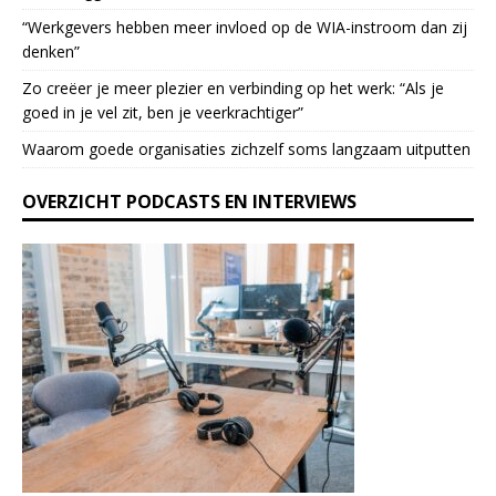
a
“Werkgevers hebben meer invloed op de WIA-instroom dan zij
s
denken”
e
l
Zo creëer je meer plezier en verbinding op het werk: “Als je
e
goed in je vel zit, ben je veerkrach­tiger”
a
Waarom goede organisaties zichzelf soms langzaam uitputten
v
e
OVERZICHT PODCASTS EN INTERVIEWS
t
h
i
s
f
i
e
l
d
b
l
a
n