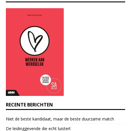
n
s
t
a
n
t
C
o
n
t
a
c
t
U
s
e
RECENTE BERICHTEN
.
P
Niet de beste kandidaat, maar de beste duurzame match
l
e
De leidinggevende die echt luistert