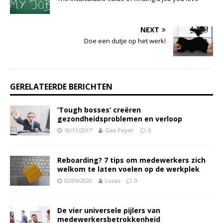
NEXT
Doe een dutje op het werk!
GERELATEERDE BERICHTEN
‘Tough bosses’ creëren
gezondheidsproblemen en verloop
10/11/2017
Gea Peper
0
Reboarding? 7 tips om medewerkers zich
welkom te laten voelen op de werkplek
02/06/2020
Lucas
0
De vier universele pijlers van
medewerkersbetrokkenheid