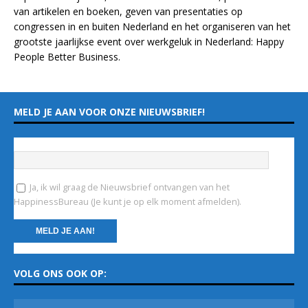
van
artikelen
en
boeken
, geven van
presentaties
op
congressen in en buiten Nederland en het organiseren van het
grootste jaarlijkse event over werkgeluk in Nederland:
Happy
People Better Business
.
MELD JE AAN VOOR ONZE NIEUWSBRIEF!
Vul hieronder je e-mailadres in
*
Ja, ik wil graag de Nieuwsbrief ontvangen van het
HappinessBureau (Je kunt je op elk moment afmelden).
C
VOLG ONS OOK OP:
o
n
s