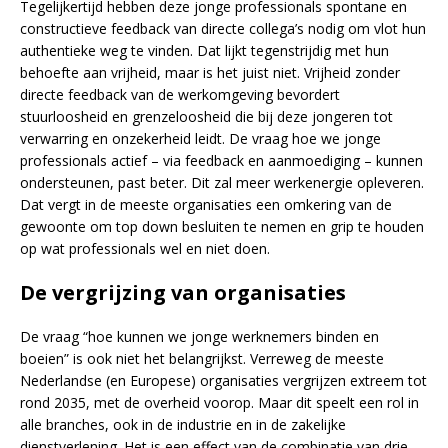
Tegelijkertijd hebben deze jonge professionals spontane en
constructieve feedback van directe collega’s nodig om vlot hun
authentieke weg te vinden. Dat lijkt tegenstrijdig met hun
behoefte aan vrijheid, maar is het juist niet. Vrijheid zonder
directe feedback van de werkomgeving bevordert
stuurloosheid en grenzeloosheid die bij deze jongeren tot
verwarring en onzekerheid leidt. De vraag hoe we jonge
professionals actief – via feedback en aanmoediging – kunnen
ondersteunen, past beter. Dit zal meer werkenergie opleveren.
Dat vergt in de meeste organisaties een omkering van de
gewoonte om top down besluiten te nemen en grip te houden
op wat professionals wel en niet doen.
De vergrijzing van organisaties
De vraag “hoe kunnen we jonge werknemers binden en
boeien” is ook niet het belangrijkst. Verreweg de meeste
Nederlandse (en Europese) organisaties vergrijzen extreem tot
rond 2035, met de overheid voorop. Maar dit speelt een rol in
alle branches, ook in de industrie en in de zakelijke
dienstverlening. Het is een effect van de combinatie van drie