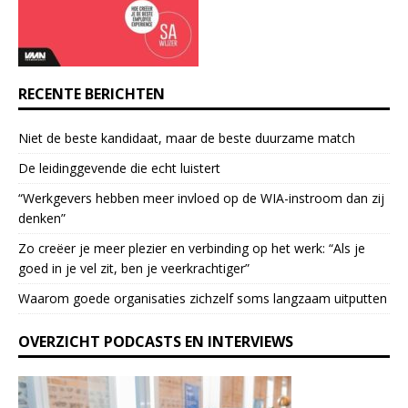
c
t
U
s
e
RECENTE BERICHTEN
.
P
Niet de beste kandidaat, maar de beste duurzame match
l
e
De leidinggevende die echt luistert
a
“Werkgevers hebben meer invloed op de WIA-instroom dan zij
s
denken”
e
l
Zo creëer je meer plezier en verbinding op het werk: “Als je
e
goed in je vel zit, ben je veerkrach­tiger”
a
Waarom goede organisaties zichzelf soms langzaam uitputten
v
e
OVERZICHT PODCASTS EN INTERVIEWS
t
h
i
s