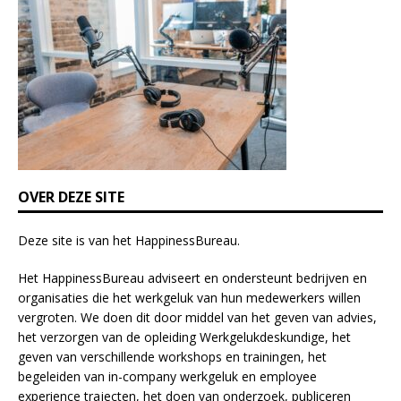
f
i
e
l
d
b
l
a
n
k
OVER DEZE SITE
.
Deze site is van het
HappinessBureau
.
Het HappinessBureau adviseert en ondersteunt bedrijven en
organisaties die het werkgeluk van hun medewerkers willen
vergroten. We doen dit door middel van het geven van advies,
het verzorgen van de opleiding
Werkgelukdeskundige,
het
geven van verschillende
workshops en trainingen
, het
begeleiden van in-company werkgeluk en employee
experience
trajecten
, het doen van
onderzoek
, publiceren