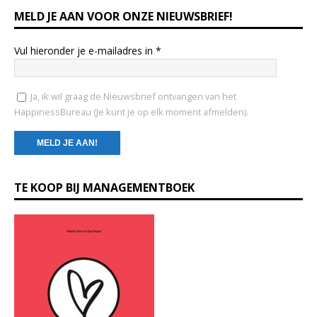
MELD JE AAN VOOR ONZE NIEUWSBRIEF!
Vul hieronder je e-mailadres in
*
Ja, ik wil graag de Nieuwsbrief ontvangen van het
HappinessBureau (Je kunt je op elk moment afmelden).
C
TE KOOP BIJ MANAGEMENTBOEK
o
n
s
t
a
n
t
C
o