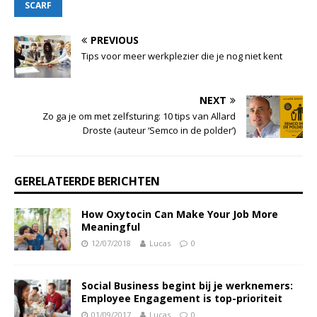
SCARF
PREVIOUS
Tips voor meer werkplezier die je nog niet kent
NEXT
Zo ga je om met zelfsturing: 10 tips van Allard
Droste (auteur ‘Semco in de polder’)
GERELATEERDE BERICHTEN
How Oxytocin Can Make Your Job More
Meaningful
12/07/2018
Lucas
0
Social Business begint bij je werknemers:
Employee Engagement is top-prioriteit
01/09/2017
Lucas
0