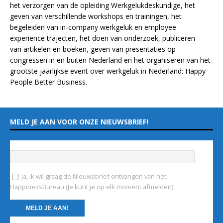
het verzorgen van de opleiding
Werkgelukdeskundige,
het
geven van verschillende
workshops en trainingen
, het
begeleiden van in-company werkgeluk en employee
experience
trajecten
, het doen van
onderzoek
, publiceren
van
artikelen
en
boeken
, geven van
presentaties
op
congressen in en buiten Nederland en het organiseren van het
grootste jaarlijkse event over werkgeluk in Nederland:
Happy
People Better Business
.
MELD JE AAN VOOR ONZE NIEUWSBRIEF!
Vul hieronder je e-mailadres in
*
Ja, ik wil graag de Nieuwsbrief ontvangen van het
HappinessBureau (Je kunt je op elk moment afmelden).