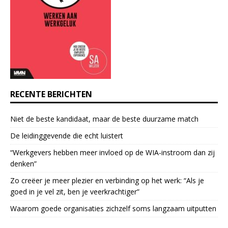
n
t
a
c
t
U
s
e
RECENTE BERICHTEN
.
P
Niet de beste kandidaat, maar de beste duurzame match
l
e
De leidinggevende die echt luistert
a
“Werkgevers hebben meer invloed op de WIA-instroom dan zij
s
denken”
e
l
Zo creëer je meer plezier en verbinding op het werk: “Als je
e
goed in je vel zit, ben je veerkrach­tiger”
a
Waarom goede organisaties zichzelf soms langzaam uitputten
v
e