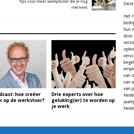
Tips voor meer werkplezier die je nog
Deze 
niet kent
Het H
bedri
hun m
door 
verzo
oplei
versc
begel
empl
van
o
van
a
van
p
cast: hoe creëer
Drie experts over hoe
Neder
k op de werkvloer?
gelukkig(er) te worden op
jaarl
je werk
Nede