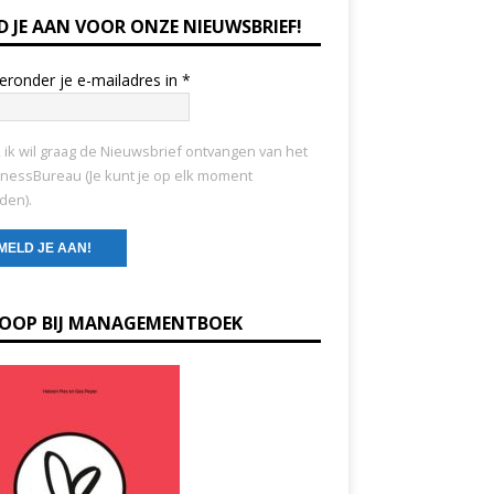
D JE AAN VOOR ONZE NIEUWSBRIEF!
ieronder je e-mailadres in
*
, ik wil graag de Nieuwsbrief ontvangen van het
nessBureau (Je kunt je op elk moment
den).
KOOP BIJ MANAGEMENTBOEK