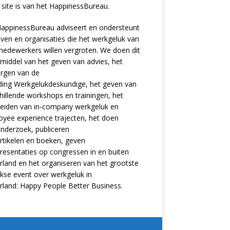
site is van het
HappinessBureau
.
appinessBureau adviseert en ondersteunt
jven en organisaties die het werkgeluk van
edewerkers willen vergroten. We doen dit
middel van het geven van advies, het
rgen van de
ding
Werkgelukdeskundige,
het geven van
hillende
workshops en trainingen
, het
eiden van in-company werkgeluk en
oyee experience
trajecten
, het doen
nderzoek
, publiceren
rtikelen
en
boeken
, geven
resentaties
op congressen in en buiten
land en het organiseren van het grootste
ijkse event over werkgeluk in
rland:
Happy People Better Business
.