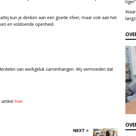
tiger”
e
t
Waar
h
aarbij kun je denken aan een goede sfeer, maar ook aan het
langz
i
sen en voldoende openheid.
s
OVE
f
i
e
l
d
nderdelen van werkgeluk samenhangen. Wij vermoeden dat
b
l
a
n
k
 artikel
hier
.
.
OVER
NEXT