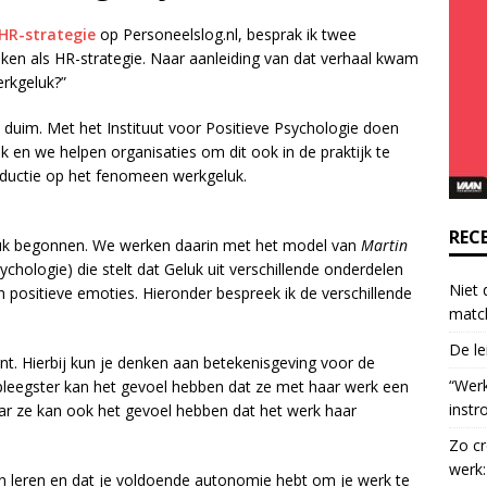
o
 HR-strategie
op Personeelslog.nl, besprak ik twee
n
iken als HR-strategie. Naar aanleiding van dat verhaal kwam
t
erkgeluk?”
a
c
e duim. Met het Instituut voor Positieve Psychologie doen
t
 en we helpen organisaties om dit ook in de praktijk te
U
roductie op het fenomeen werkgeluk.
s
e
.
REC
luk begonnen. We werken daarin met het model van
Martin
P
chologie) die stelt dat Geluk uit verschillende onderdelen
l
Niet 
en positieve emoties. Hieronder bespreek ik de verschillende
e
matc
a
De le
s
ent. Hierbij kun je denken aan betekenisgeving voor de
e
“Wer
pleegster kan het gevoel hebben dat ze met haar werk een
l
instr
ar ze kan ook het gevoel hebben dat het werk haar
e
Zo cr
a
werk:
v
 kan leren en dat je voldoende autonomie hebt om je werk te