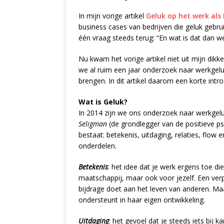
In mijn vorige artikel
Geluk op het werk als
business cases van bedrijven die geluk gebru
één vraag steeds terug: “En wat is dat dan w
Nu kwam het vorige artikel niet uit mijn dikk
we al ruim een jaar onderzoek naar werkgeluk
brengen. In dit artikel daarom een korte int
Wat is Geluk?
In 2014 zijn we ons onderzoek naar werkge
Seligman
(de grondlegger van de positieve psy
bestaat: betekenis, uitdaging, relaties, flow 
onderdelen.
Betekenis
: het idee dat je werk ergens toe di
maatschappij, maar ook voor jezelf. Een ver
bijdrage doet aan het leven van anderen. Ma
ondersteunt in haar eigen ontwikkeling.
Uitdaging
: het gevoel dat je steeds iets bij