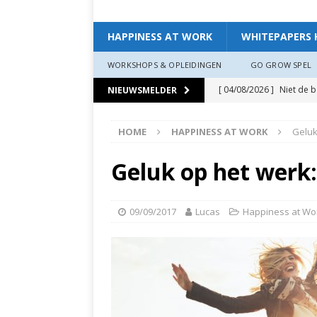
HAPPINESS AT WORK
WHITEPAPERS 
WORKSHOPS & OPLEIDINGEN
GO GROW SPEL
[ 04/08/2026 ]
Niet de 
NIEUWSMELDER
EXPERIENCE
HOME
HAPPINESS AT WORK
Geluk
[ 11/07/2026 ]
De leidin
[ 07/07/2026 ]
“Werkgev
Geluk op het werk: 
HAPPINESS AT WORK
[ 19/06/2026 ]
Zo creëer
09/09/2017
Lucas
Happiness at Wo
zit, ben je veerkrach­tige
[ 19/06/2026 ]
Waarom g
HAPPINESS AT WORK
[ 13/03/2026 ]
Verdiepi