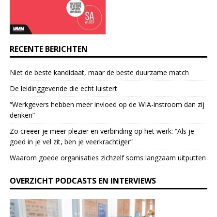
t
U
s
e
RECENTE BERICHTEN
.
P
Niet de beste kandidaat, maar de beste duurzame match
l
e
De leidinggevende die echt luistert
a
“Werkgevers hebben meer invloed op de WIA-instroom dan zij
s
denken”
e
l
Zo creëer je meer plezier en verbinding op het werk: “Als je
e
goed in je vel zit, ben je veerkrach­tiger”
a
Waarom goede organisaties zichzelf soms langzaam uitputten
v
e
OVERZICHT PODCASTS EN INTERVIEWS
t
h
i
s