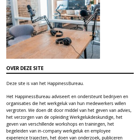
f
i
e
l
d
b
l
a
n
k
OVER DEZE SITE
.
Deze site is van het
HappinessBureau
.
Het HappinessBureau adviseert en ondersteunt bedrijven en
organisaties die het werkgeluk van hun medewerkers willen
vergroten. We doen dit door middel van het geven van advies,
het verzorgen van de opleiding
Werkgelukdeskundige,
het
geven van verschillende
workshops en trainingen
, het
begeleiden van in-company werkgeluk en employee
experience
trajecten
, het doen van
onderzoek
, publiceren