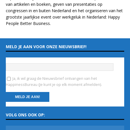
van
artikelen
en
boeken
, geven van
presentaties
op
congressen in en buiten Nederland en het organiseren van het
grootste jaarlijkse event over werkgeluk in Nederland:
Happy
People Better Business
.
MELD JE AAN VOOR ONZE NIEUWSBRIEF!
Vul hieronder je e-mailadres in
*
Ja, ik wil graag de Nieuwsbrief ontvangen van het
HappinessBureau (Je kunt je op elk moment afmelden).
C
VOLG ONS OOK OP:
o
n
s