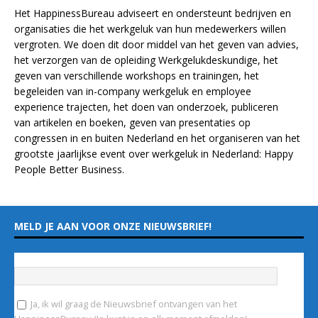
Het HappinessBureau adviseert en ondersteunt bedrijven en
organisaties die het werkgeluk van hun medewerkers willen
vergroten. We doen dit door middel van het geven van advies,
het verzorgen van de opleiding
Werkgelukdeskundige,
het
geven van verschillende
workshops en trainingen
, het
begeleiden van in-company werkgeluk en employee
experience
trajecten
, het doen van
onderzoek
, publiceren
van
artikelen
en
boeken
, geven van
presentaties
op
congressen in en buiten Nederland en het organiseren van het
grootste jaarlijkse event over werkgeluk in Nederland:
Happy
People Better Business
.
MELD JE AAN VOOR ONZE NIEUWSBRIEF!
Vul hieronder je e-mailadres in
*
Ja, ik wil graag de Nieuwsbrief ontvangen van het