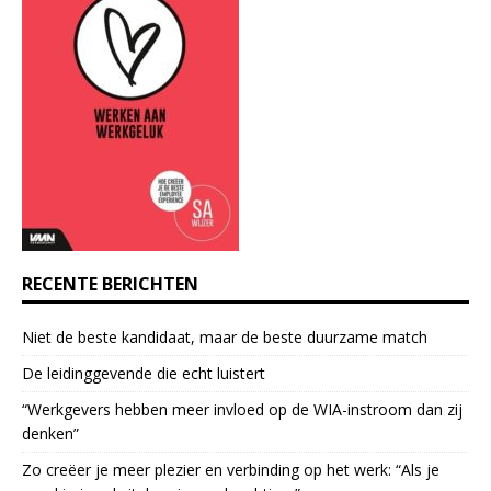
n
t
C
o
n
t
a
c
t
U
s
e
RECENTE BERICHTEN
.
P
Niet de beste kandidaat, maar de beste duurzame match
l
e
De leidinggevende die echt luistert
a
“Werkgevers hebben meer invloed op de WIA-instroom dan zij
s
denken”
e
l
Zo creëer je meer plezier en verbinding op het werk: “Als je
e