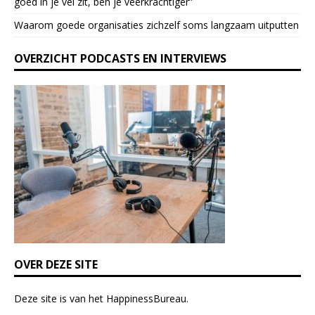
goed in je vel zit, ben je veerkrach­tiger”
a
Waarom goede organisaties zichzelf soms langzaam uitputten
v
e
OVERZICHT PODCASTS EN INTERVIEWS
t
h
i
s
f
i
e
l
d
b
l
a
n
k
OVER DEZE SITE
.
Deze site is van het
HappinessBureau
.