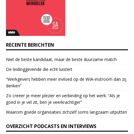
t
a
c
t
U
s
e
RECENTE BERICHTEN
.
P
Niet de beste kandidaat, maar de beste duurzame match
l
e
De leidinggevende die echt luistert
a
“Werkgevers hebben meer invloed op de WIA-instroom dan zij
s
denken”
e
l
Zo creëer je meer plezier en verbinding op het werk: “Als je
e
goed in je vel zit, ben je veerkrach­tiger”
a
Waarom goede organisaties zichzelf soms langzaam uitputten
v
e
OVERZICHT PODCASTS EN INTERVIEWS
t
h