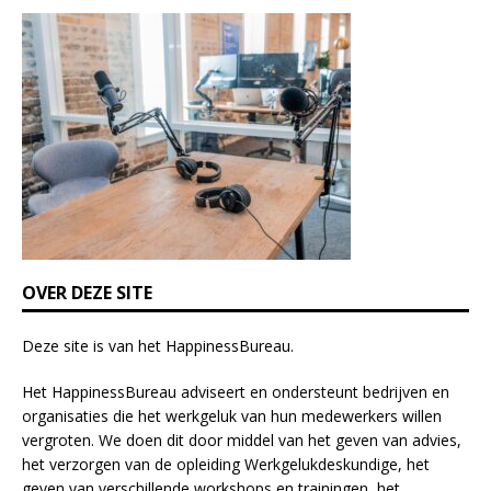
i
s
f
i
e
l
d
b
l
a
n
k
OVER DEZE SITE
.
Deze site is van het
HappinessBureau
.
Het HappinessBureau adviseert en ondersteunt bedrijven en
organisaties die het werkgeluk van hun medewerkers willen
vergroten. We doen dit door middel van het geven van advies,
het verzorgen van de opleiding
Werkgelukdeskundige,
het
geven van verschillende
workshops en trainingen
, het