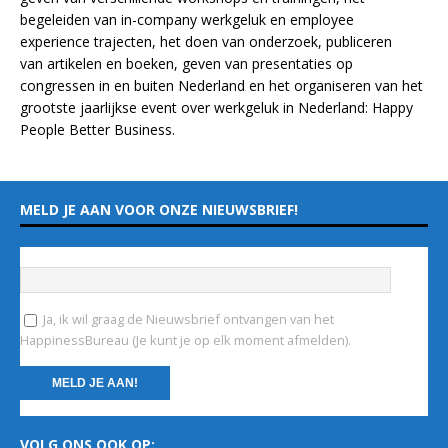
begeleiden van in-company werkgeluk en employee
experience
trajecten
, het doen van
onderzoek
, publiceren
van
artikelen
en
boeken
, geven van
presentaties
op
congressen in en buiten Nederland en het organiseren van het
grootste jaarlijkse event over werkgeluk in Nederland:
Happy
People Better Business
.
MELD JE AAN VOOR ONZE NIEUWSBRIEF!
Vul hieronder je e-mailadres in
*
Ja, ik wil graag de Nieuwsbrief ontvangen van het
HappinessBureau (Je kunt je op elk moment afmelden).
C
VOLG ONS OOK OP:
o