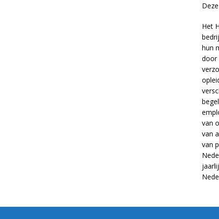
Deze 
Het H
bedri
hun m
door 
verzo
oplei
versc
begel
empl
van
o
van
a
van
p
Neder
jaarl
Nede