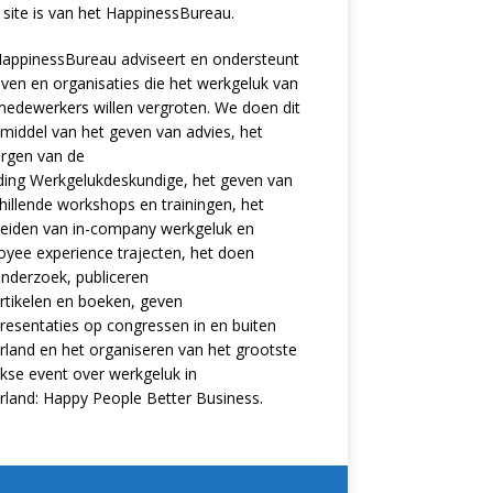
site is van het
HappinessBureau
.
appinessBureau adviseert en ondersteunt
jven en organisaties die het werkgeluk van
edewerkers willen vergroten. We doen dit
middel van het geven van advies, het
rgen van de
ding
Werkgelukdeskundige,
het geven van
hillende
workshops en trainingen
, het
eiden van in-company werkgeluk en
oyee experience
trajecten
, het doen
nderzoek
, publiceren
rtikelen
en
boeken
, geven
resentaties
op congressen in en buiten
land en het organiseren van het grootste
ijkse event over werkgeluk in
rland:
Happy People Better Business
.