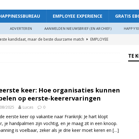
HAPPINESSBUREAU
EMPLOYEE EXPERIENCE
GRATIS EB
ADVERTEREN
AANMELDEN NIEUWSBRIEF (EN ARCHIEF)
HAPPY10
beste kandidaat, maar de beste duurzame match
EMPLOYEE
TE 
ggevende die echt luistert
HAPPINESS AT WORK
ers hebben meer invloed op de WIA-instroom dan zij denken”
eerste keer: Hoe organisaties kunnen
 je meer plezier en verbinding op het werk: “Als je goed in je vel
pelen op eerste-keerervaringen
r”
ARTIKEL
08/2025
Lucas
0
oede organisaties zichzelf soms langzaam uitputten
de eerste keer op vakantie naar Frankrijk: Je hart klopt
er, je handpalmen zijn vochtig, en je maag zit in een knoop.
anning is voelbaar, zeker als je drie keer moet keren en
[…]
ngsdag Werkgeluk op 17 juni 2026!
HAPPINESS AT WORK