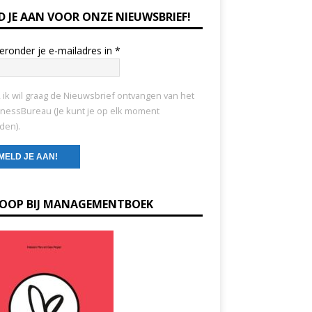
D JE AAN VOOR ONZE NIEUWSBRIEF!
ieronder je e-mailadres in
*
, ik wil graag de Nieuwsbrief ontvangen van het
nessBureau (Je kunt je op elk moment
den).
KOOP BIJ MANAGEMENTBOEK