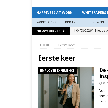
HAPPINESS AT WORK
WHITEPAPERS 
WORKSHOPS & OPLEIDINGEN
GO GROW SPEL
[ 04/08/2026 ]
Niet de 
NIEUWSMELDER
EXPERIENCE
HOME
Eerste keer
[ 11/07/2026 ]
De leidin
[ 07/07/2026 ]
“Werkgev
Eerste keer
HAPPINESS AT WORK
De 
EMPLOYEE EXPERIENCE
[ 19/06/2026 ]
Zo creëer
ins
zit, ben je veerkrach­tige
05/
[ 19/06/2026 ]
Waarom g
Voor 
snell
HAPPINESS AT WORK
De sp
[ 13/03/2026 ]
Verdiepi