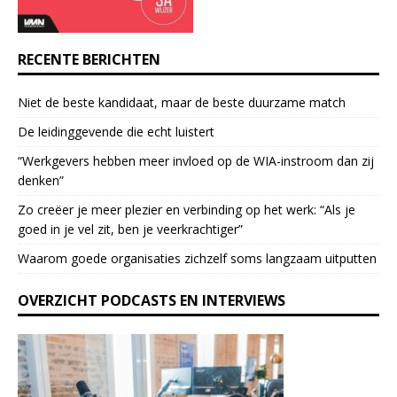
U
s
e
RECENTE BERICHTEN
.
P
Niet de beste kandidaat, maar de beste duurzame match
l
e
De leidinggevende die echt luistert
a
“Werkgevers hebben meer invloed op de WIA-instroom dan zij
s
denken”
e
l
Zo creëer je meer plezier en verbinding op het werk: “Als je
e
goed in je vel zit, ben je veerkrach­tiger”
a
Waarom goede organisaties zichzelf soms langzaam uitputten
v
e
OVERZICHT PODCASTS EN INTERVIEWS
t
h
i
s
f