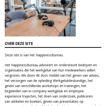
i
e
l
d
b
l
a
n
k
OVER DEZE SITE
.
Deze site is van het
HappinessBureau
.
Het HappinessBureau adviseert en ondersteunt bedrijven en
organisaties die het werkgeluk van hun medewerkers willen
vergroten. We doen dit door middel van het geven van advies,
het verzorgen van de opleiding
Werkgelukdeskundige,
het
geven van verschillende
workshops en trainingen
, het
begeleiden van in-company werkgeluk en employee
experience
trajecten
, het doen van
onderzoek
, publiceren
van
artikelen
en
boeken
, geven van
presentaties
op