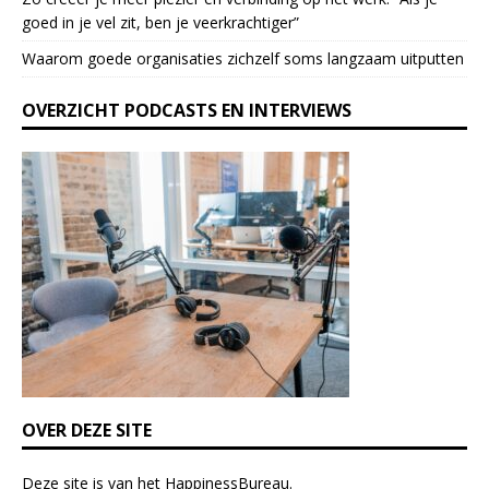
e
goed in je vel zit, ben je veerkrach­tiger”
a
Waarom goede organisaties zichzelf soms langzaam uitputten
v
e
OVERZICHT PODCASTS EN INTERVIEWS
t
h
i
s
f
i
e
l
d
b
l
a
n
k
OVER DEZE SITE
.
Deze site is van het
HappinessBureau
.