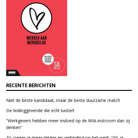
n
t
C
o
n
t
a
c
t
U
s
e
RECENTE BERICHTEN
.
P
Niet de beste kandidaat, maar de beste duurzame match
l
e
De leidinggevende die echt luistert
a
“Werkgevers hebben meer invloed op de WIA-instroom dan zij
s
denken”
e
l
Zo creëer je meer plezier en verbinding op het werk: “Als je