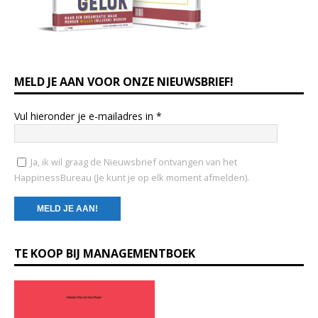
MELD JE AAN VOOR ONZE NIEUWSBRIEF!
Vul hieronder je e-mailadres in
*
Ja, ik wil graag de Nieuwsbrief ontvangen van het
HappinessBureau (Je kunt je op elk moment afmelden).
C
TE KOOP BIJ MANAGEMENTBOEK
o
n
s
t
a