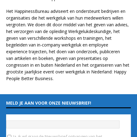
Het HappinessBureau adviseert en ondersteunt bedrijven en
organisaties die het werkgeluk van hun medewerkers willen
vergroten. We doen dit door middel van het geven van advies,
het verzorgen van de opleiding
Werkgelukdeskundige,
het
geven van verschillende
workshops en trainingen
, het
begeleiden van in-company werkgeluk en employee
experience
trajecten
, het doen van
onderzoek
, publiceren
van
artikelen
en
boeken
, geven van
presentaties
op
congressen in en buiten Nederland en het organiseren van het
grootste jaarlijkse event over werkgeluk in Nederland:
Happy
People Better Business
.
MELD JE AAN VOOR ONZE NIEUWSBRIEF!
Vul hieronder je e-mailadres in
*
Ja, ik wil graag de Nieuwsbrief ontvangen van het