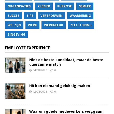
ORGANISATIES
PLEZIER
PURPOSE
SEMLER
SUCCES
TIPS
VERTROUWEN
WAARDERING
WELZIJN
WERK
WERKGELUK
ZELFSTURING
ZINGEVING
EMPLOYEE EXPERIENCE
Niet de beste kandidaat, maar de beste
duurzame match
04/08/2026
0
HR kan niemand gelukkig maken
12/06/2026
0
Waarom goede medewerkers weggaan