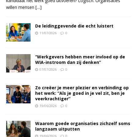
kandidaat het werk goed uitvoeren? Logisch. Organisaties
willen mensen
[…]
De leidinggevende die echt luistert
11/07/2026
0
“Werkgevers hebben meer invloed op de
WIA-instroom dan zij denken”
07/07/2026
0
Zo creëer je meer plezier en verbinding op
het werk: “Als je goed in je vel zit, ben je
veerkrach­tiger”
19/06/2026
0
Waarom goede organisaties zichzelf soms
langzaam uitputten
19/06/2026
0