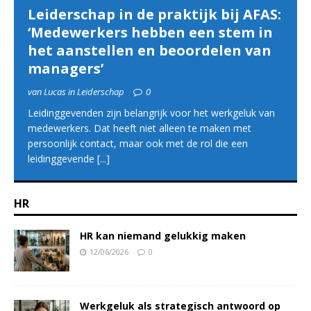
Leiderschap in de praktijk bij AFAS:
‘Medewerkers hebben een stem in
het aanstellen en beoordelen van
managers’
van Lucas in Leiderschap
0
Leidinggevenden zijn belangrijk voor het werkgeluk van
medewerkers. Dat heeft niet alleen te maken met
persoonlijk contact, maar ook met de rol die een
leidinggevende
[...]
HR
HR kan niemand gelukkig maken
12/06/2026
0
Werkgeluk als strategisch antwoord op