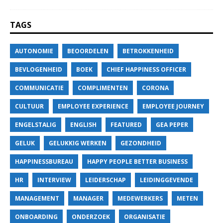
TAGS
AUTONOMIE
BEOORDELEN
BETROKKENHEID
BEVLOGENHEID
BOEK
CHIEF HAPPINESS OFFICER
COMMUNICATIE
COMPLIMENTEN
CORONA
CULTUUR
EMPLOYEE EXPERIENCE
EMPLOYEE JOURNEY
ENGELSTALIG
ENGLISH
FEATURED
GEA PEPER
GELUK
GELUKKIG WERKEN
GEZONDHEID
HAPPINESSBUREAU
HAPPY PEOPLE BETTER BUSINESS
HR
INTERVIEW
LEIDERSCHAP
LEIDINGGEVENDE
MANAGEMENT
MANAGER
MEDEWERKERS
METEN
ONBOARDING
ONDERZOEK
ORGANISATIE