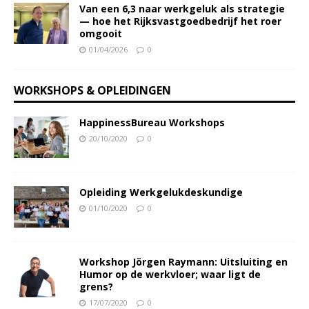
Van een 6,3 naar werkgeluk als strategie
— hoe het Rijksvastgoedbedrijf het roer
omgooit
01/04/2026
0
WORKSHOPS & OPLEIDINGEN
HappinessBureau Workshops
20/10/2020
0
Opleiding Werkgelukdeskundige
01/10/2020
0
Workshop Jörgen Raymann: Uitsluiting en
Humor op de werkvloer; waar ligt de
grens?
17/07/2020
0