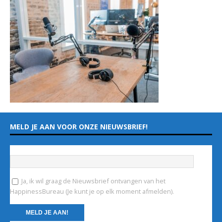
MELD JE AAN VOOR ONZE NIEUWSBRIEF!
Vul hieronder je e-mailadres in
*
Ja, ik wil graag de Nieuwsbrief ontvangen van het
HappinessBureau (Je kunt je op elk moment afmelden).