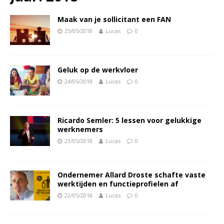
Maak van je sollicitant een FAN
25/05/2018
Lucas
0
Geluk op de werkvloer
24/05/2018
Lucas
0
Ricardo Semler: 5 lessen voor gelukkige
werknemers
23/05/2018
Lucas
0
Ondernemer Allard Droste schafte vaste
werktijden en functieprofielen af
22/05/2018
Lucas
0