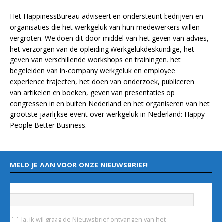
Het HappinessBureau adviseert en ondersteunt bedrijven en
organisaties die het werkgeluk van hun medewerkers willen
vergroten. We doen dit door middel van het geven van advies,
het verzorgen van de opleiding
Werkgelukdeskundige,
het
geven van verschillende
workshops en trainingen
, het
begeleiden van in-company werkgeluk en employee
experience
trajecten
, het doen van
onderzoek
, publiceren
van
artikelen
en
boeken
, geven van
presentaties
op
congressen in en buiten Nederland en het organiseren van het
grootste jaarlijkse event over werkgeluk in Nederland:
Happy
People Better Business
.
MELD JE AAN VOOR ONZE NIEUWSBRIEF!
Vul hieronder je e-mailadres in
*
Ja, ik wil graag de Nieuwsbrief ontvangen van het