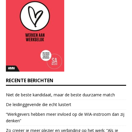
n
t
C
o
n
t
a
c
t
U
s
e
RECENTE BERICHTEN
.
P
Niet de beste kandidaat, maar de beste duurzame match
l
e
De leidinggevende die echt luistert
a
“Werkgevers hebben meer invloed op de WIA-instroom dan zij
s
denken”
e
l
Zo creëer je meer plezier en verbinding op het werk: “Als je