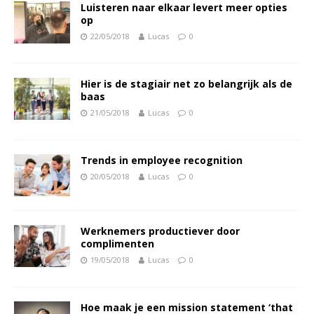
Luisteren naar elkaar levert meer opties
op
22/05/2018
Lucas
0
Hier is de stagiair net zo belangrijk als de
baas
21/05/2018
Lucas
0
Trends in employee recognition
20/05/2018
Lucas
0
Werknemers productiever door
complimenten
19/05/2018
Lucas
0
Hoe maak je een mission statement ‘that