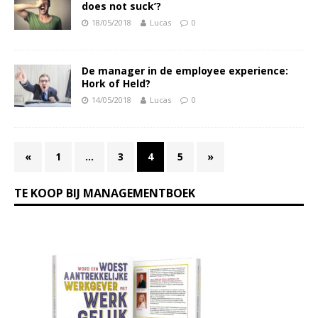
does not suck’?
18/05/2018
Lucas
0
De manager in de employee experience:
Hork of Held?
14/05/2018
Lucas
0
«
1
…
3
4
5
»
TE KOOP BIJ MANAGEMENTBOEK