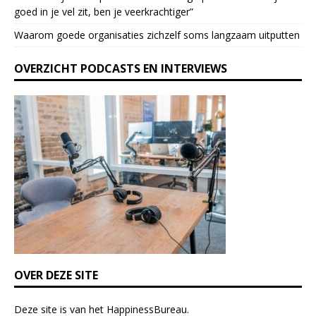
e
goed in je vel zit, ben je veerkrach­tiger”
a
Waarom goede organisaties zichzelf soms langzaam uitputten
v
e
OVERZICHT PODCASTS EN INTERVIEWS
t
h
i
s
f
i
e
l
d
b
l
a
n
k
OVER DEZE SITE
.
Deze site is van het
HappinessBureau
.