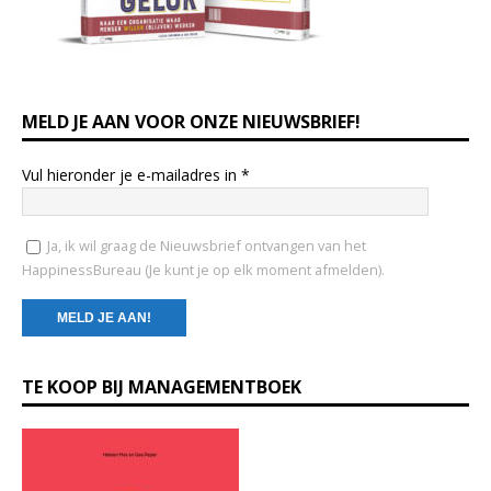
MELD JE AAN VOOR ONZE NIEUWSBRIEF!
Vul hieronder je e-mailadres in
*
Ja, ik wil graag de Nieuwsbrief ontvangen van het
HappinessBureau (Je kunt je op elk moment afmelden).
C
TE KOOP BIJ MANAGEMENTBOEK
o
n
s
t
a