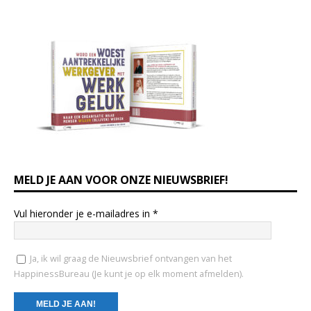
MELD JE AAN VOOR ONZE NIEUWSBRIEF!
Vul hieronder je e-mailadres in
*
Ja, ik wil graag de Nieuwsbrief ontvangen van het
HappinessBureau (Je kunt je op elk moment afmelden).