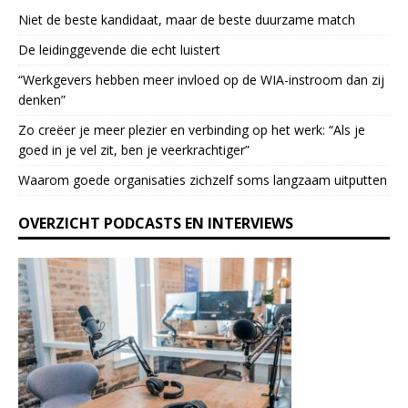
P
Niet de beste kandidaat, maar de beste duurzame match
l
e
De leidinggevende die echt luistert
a
“Werkgevers hebben meer invloed op de WIA-instroom dan zij
s
denken”
e
l
Zo creëer je meer plezier en verbinding op het werk: “Als je
e
goed in je vel zit, ben je veerkrach­tiger”
a
Waarom goede organisaties zichzelf soms langzaam uitputten
v
e
OVERZICHT PODCASTS EN INTERVIEWS
t
h
i
s
f
i
e
l
d
b