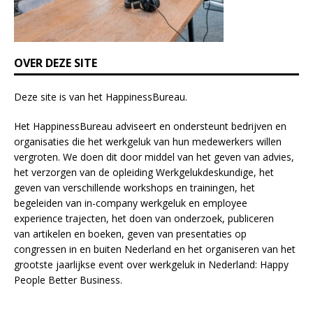
l
a
n
k
OVER DEZE SITE
.
Deze site is van het
HappinessBureau
.
Het HappinessBureau adviseert en ondersteunt bedrijven en
organisaties die het werkgeluk van hun medewerkers willen
vergroten. We doen dit door middel van het geven van advies,
het verzorgen van de opleiding
Werkgelukdeskundige,
het
geven van verschillende
workshops en trainingen
, het
begeleiden van in-company werkgeluk en employee
experience
trajecten
, het doen van
onderzoek
, publiceren
van
artikelen
en
boeken
, geven van
presentaties
op
congressen in en buiten Nederland en het organiseren van het
grootste jaarlijkse event over werkgeluk in Nederland:
Happy
People Better Business
.